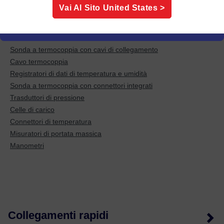
Vai Al Sito
United States
>
Try some of these popular categories:
Sonda a termocoppia con cavi di collegamento
Cavo termocoppia
Registratori di dati di temperatura e umidità
Sonda a termocoppia con connettori integrati
Trasduttori di pressione
Celle di carico
Connettori di temperatura
Misuratori di portata massica
Manometri
Collegamenti rapidi