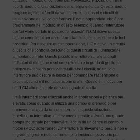
utilizza un
modulo di controllo dell'illuminazione
(LCM) o un altro
tipo di modulo di distribuzione dell'energia elettrica. Questo modulo
reagisce agli input forniti da vari interruttori, sensori e circuiti di
illuminazione del veicolo e fornisce l'uscita appropriata, che è pre-
programmata nel modulo. In questo esempio, quando l'interruttore
dei fari viene portato in posizione "acceso", l'LCM riceve questa
azione come input per accendere i fari, le luci di posizione e le luci
posteriori. Per eseguire questa operazione, l'LCM attiva un circuito
di uscita che controlla ciascuno di questi circuiti di illuminazione
alimentando i relè. Questo piccolo interruttore sull'aletta degli
indicatori di direzione o sul cruscotto non è in grado di gestire la
potenza necessaria per avviare tutti e tre i circuiti; né un solo
interruttore può gestire la logica per comandare l'accensione di
circuiti specifici e il non accensione di altri. Questo è il motivo per
cui l'LCM alimenta i relè dal suo segnale di uscita.
I relè intermedi sono utilizzati anche in applicazioni a potenza più
elevata, come quando si utilizza una pompa di drenaggio per
rimuovere l'acqua da un seminterrato. In questa situazione
ipotetica, un interruttore di rilevamento perdite attiverà una grande
pompa industriale per rimuovere l'acqua da un centro di controllo
motori (MCC) sotterraneo. L'interruttore di rilevamento perdite non è
in grado di gestire né la corrente né la tensione necessarie per