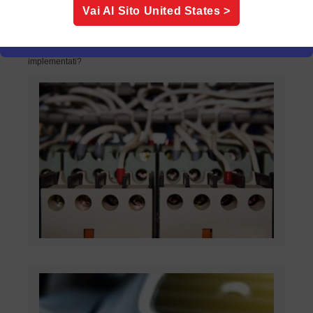
I relè intermedi sono fondamentali per il corretto funzionamento e
Vai Al Sito
United States
>
operatività di diversi tipi di apparecchiature elettriche, sia nella
refrigerazione mobile che in una semplice applicazione di
pompaggio. Ma cosa sono i relè intermedi e come vengono
implementati?