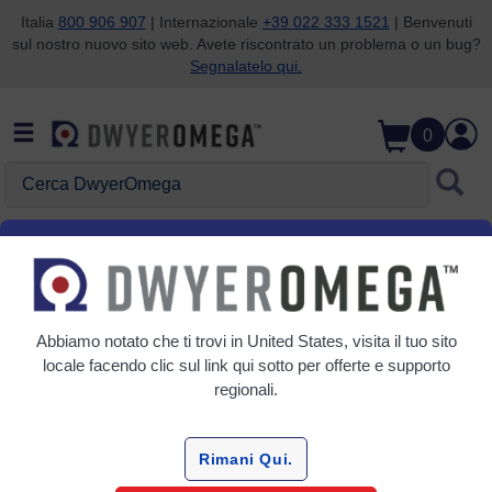
Italia
800 906 907
| Internazionale
+39 022 333 1521
| Benvenuti
sul nostro nuovo sito web. Avete riscontrato un problema o un bug?
Salta alla ricerca
Salta al contenuto principale
Salta alla navigazione
Segnalatelo qui.
0
Cerca DwyerOmega
Cosa sono i relè intermedi e
come vengono implementati?
Abbiamo notato che ti trovi in
United States
, visita il tuo sito
locale facendo clic sul link qui sotto per offerte e supporto
regionali.
Cosa sono i relè intermedi e come
vengono implementati?
Rimani Qui.