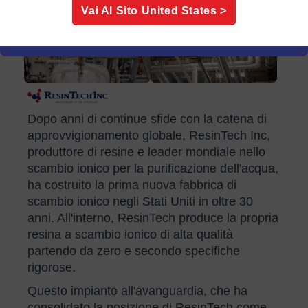
Vai Al Sito
United States
>
Dopo anni di continue sfide con la catena di
approvvigionamento globale, ResinTech Inc,
produttore di resine e leader mondiale nello
scambio ionico per la purificazione dell'acqua,
ha costruito la prima nuova fabbrica di
scambio ionico negli Stati Uniti in oltre 30
anni. All'interno, ResinTech produce la propria
resina a scambio ionico di alta qualità
partendo da zero e secondo specifiche
rigorose.
Questo impianto all'avanguardia, che ha
consolidato la posizione di ResinTech come