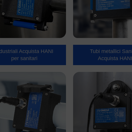
dustriali Acquista HANI
Tubi metallici Sani
per sanitari
Acquista HAN