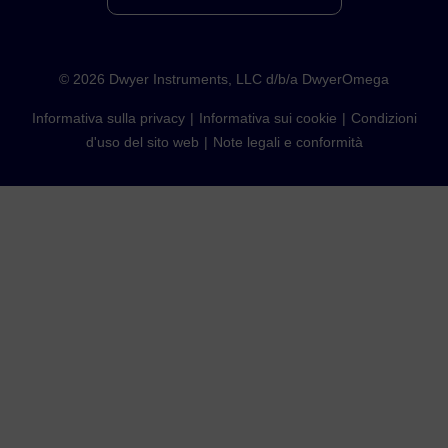
©
2026
Dwyer Instruments, LLC d/b/a DwyerOmega
Informativa sulla privacy
Informativa sui cookie
Condizioni
d'uso del sito web
Note legali e conformità