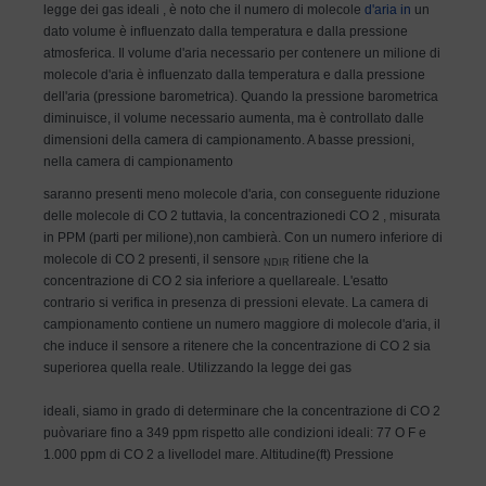
legge dei gas ideali , è noto che il numero di molecole
d'aria in
un
dato volume è influenzato dalla temperatura e dalla pressione
atmosferica. Il volume d'aria necessario per contenere un milione di
molecole d'aria è influenzato dalla temperatura e dalla pressione
dell'aria (pressione barometrica). Quando la pressione barometrica
diminuisce, il volume necessario aumenta, ma è controllato dalle
dimensioni della camera di campionamento. A basse pressioni,
nella camera di campionamento
saranno presenti meno molecole d'aria, con conseguente riduzione
delle molecole di CO 2 tuttavia, la concentrazione
di CO 2 , misurata
in PPM (parti per milione),
non cambierà. Con un numero inferiore di
molecole di CO 2 presenti, il sensore
ritiene che la
NDIR
concentrazione di CO 2 sia inferiore a quella
reale. L'esatto
contrario si verifica in presenza di pressioni elevate. La camera di
campionamento contiene un numero maggiore di molecole d'aria, il
che induce il sensore a ritenere che la concentrazione di CO 2 sia
superiore
a quella reale. Utilizzando la legge dei gas
ideali, siamo in grado di determinare che la concentrazione di CO 2
può
variare fino a 349 ppm rispetto alle condizioni ideali: 77 O F e
1.000 ppm di CO 2 a livello
del mare. Altitudine
(ft) Pressione