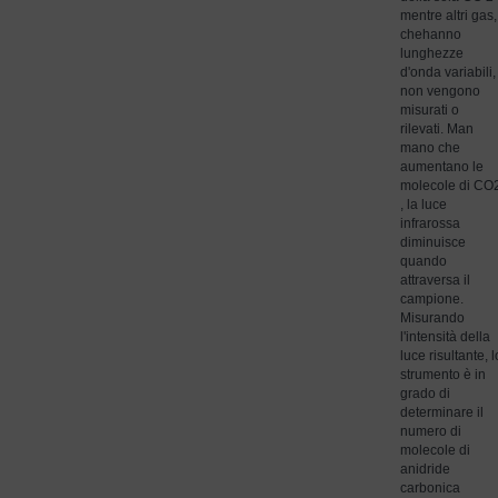
mentre altri gas,
che
hanno
lunghezze
d'onda variabili,
non vengono
misurati o
rilevati. Man
mano che
aumentano le
molecole di CO
, la luce
infrarossa
diminuisce
quando
attraversa il
campione.
Misurando
l'intensità della
luce risultante, l
strumento è in
grado di
determinare il
numero di
molecole di
anidride
carbonica