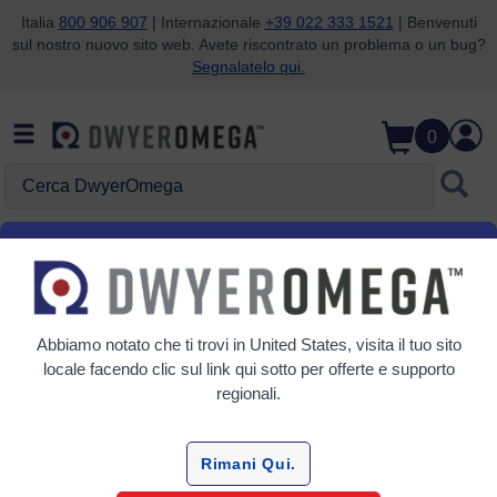
Italia
800 906 907
| Internazionale
+39 022 333 1521
| Benvenuti
sul nostro nuovo sito web. Avete riscontrato un problema o un bug?
Salta alla ricerca
Salta al contenuto principale
Salta alla navigazione
Segnalatelo qui.
0
Cerca DwyerOmega
Come la pressione barometrica
influisce sulle letture
dell'anidride carbonica
Abbiamo notato che ti trovi in
United States
, visita il tuo sito
locale facendo clic sul link qui sotto per offerte e supporto
regionali.
Scritto da:
Dan Schultz
Pubblicato il: 13 aprile 2026
Rimani Qui.