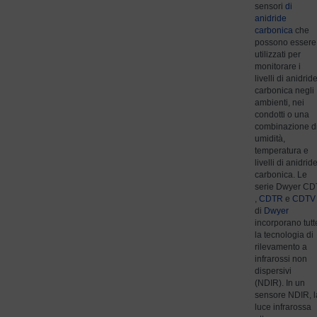
sensori
di
anidride
carbonica
che
possono essere
utilizzati per
monitorare i
livelli di anidrid
carbonica negli
ambienti, nei
condotti o una
combinazione d
umidità,
temperatura e
livelli di anidrid
carbonica. Le
serie Dwyer CD
,
CDTR
e
CDTV
di
Dwyer
incorporano tutt
la tecnologia di
rilevamento a
infrarossi non
dispersivi
(NDIR). In un
sensore NDIR, l
luce infrarossa