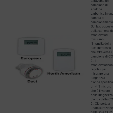
attraversa un
campione di
anidride
carbonica in un
camera di
campionamento
Sul lato opposto
della camera, d
fotorilevatori
misurano
l'intensità della
luce infrarossa
che attraversa il
campione di CO
2 . I
fotorilevatori
son
regolati per
misurare una
lunghezza
d'onda specifica
di ~4,3 micron,
che è il valore
della lunghezza
d'onda della CO
2 . Ciò porta a
una
misurazione
della sola CO 2 