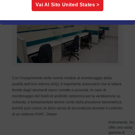
Vai Al Sito
United States
>
Con l'inasprimento delle norme relative al monitoraggio della
qualità dell'aria interna (IAQ), è importante assicurarsi che le letture
fornite dagli strumenti siano corrette e accurate. In caso di
monitoraggio dei livelli di anidride carbonica per la ventilazione su
richiesta, è fondamentale tenere conto della pressione barometrica,
poiché può creare un falso senso di accuratezza durante il controllo
di un sistema HVAC. Dwyer
Instruments, Inc.
offre una vasta
gamma di