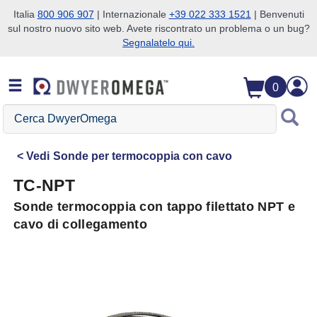
Italia
800 906 907
| Internazionale
+39 022 333 1521
| Benvenuti
sul nostro nuovo sito web. Avete riscontrato un problema o un bug?
Salta alla ricerca
Salta al contenuto principale
Salta alla navigazione
Segnalatelo qui.
0
Cerca
DwyerOmega
Vedi
Sonde per termocoppia con cavo
TC-NPT
Sonde termocoppia con tappo filettato NPT e
cavo di collegamento