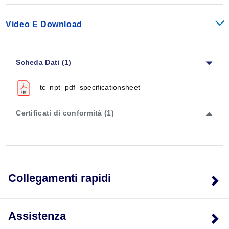
Visualizza le tabelle di precisione e codifica colori delle
termocoppie
Video E Download
Scheda Dati (1)
tc_npt_pdf_specificationsheet
Certificati di conformità (1)
Collegamenti rapidi
Assistenza