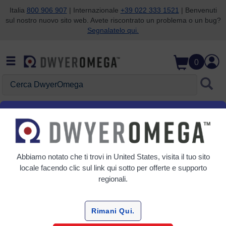
Italia
800 906 907
| Internazionale
+39 022 333 1521
| Benvenuti
sul nostro nuovo sito web. Avete riscontrato un problema o un bug?
Salta alla ricerca
Salta al contenuto principale
Salta alla navigazione
Segnalatelo qui.
0
Cerca DwyerOmega
Home
Flusso
Valvola di flusso
Valvole solenoidi
Griglia
Tabella
Abbiamo notato che ti trovi in
United States
, visita il tuo sito
locale facendo clic sul link qui sotto per offerte e supporto
Ordina
regionali.
Per:
Affina
Rimani Qui.