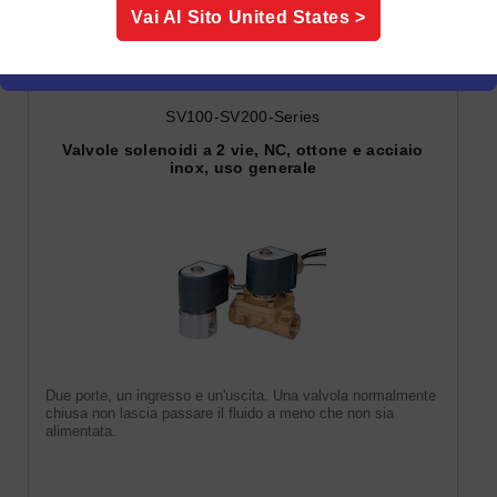
Valvole solenoidi
Vai Al Sito
United States
>
SV100-SV200-Series
Valvole solenoidi a 2 vie, NC, ottone e acciaio
inox, uso generale
Due porte, un ingresso e un'uscita. Una valvola normalmente
chiusa non lascia passare il fluido a meno che non sia
alimentata.