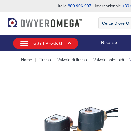
Italia
800 906 907
| Internazionale
+39 
Salta alla ricerca
Salta al contenuto principale
Salta alla navigazione
Cerca
DwyerOmega
Risorse
Tutti I Prodotti
Home
Flusso
Valvola di flusso
Valvole solenoidi