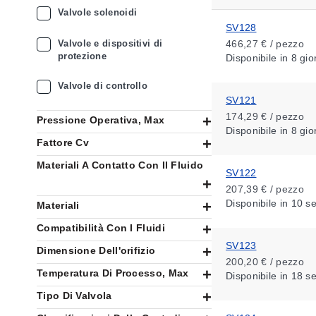
Valvole solenoidi
SV128
Valvole e dispositivi di
466,27 € / pezzo
protezione
Disponibile
in 8 gio
Valvole di controllo
SV121
174,29 € / pezzo
Pressione Operativa, Max
Disponibile
in 8 gio
Fattore Cv
Materiali A Contatto Con Il Fluido
SV122
207,39 € / pezzo
Disponibile
in 10 s
Materiali
Compatibilità Con I Fluidi
SV123
Dimensione Dell'orifizio
200,20 € / pezzo
Temperatura Di Processo, Max
Disponibile
in 18 s
Tipo Di Valvola