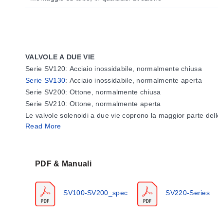
VALVOLE A DUE VIE
Serie SV120: Acciaio inossidabile, normalmente chiusa
Serie SV130
: Acciaio inossidabile, normalmente aperta
Serie SV200: Ottone, normalmente chiusa
Serie SV210: Ottone, normalmente aperta
Le valvole solenoidi a due vie coprono la maggior parte delle 
Read More
porte, un ingresso (1) e un'uscita (2). Una valvola normal
opposto.
SPECIFICHE
PDF & Manuali
Parti a contatto con il fluido:
Serie SV100: acciaio inossid
Fluido:
Liquidi o gas (SV101-105, 107-113, Filtro 40 micro
SV100-SV200_spec
SV220-Series
Pressione statica max.:
1,5 volte la pressione differenzia
Temperatura ambiente:
15 a 150°F (-9 a 50°C)