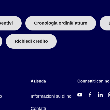
idabile, rame e guarnizione (SV242 acetalico aggiuntivo) (SV271: all
ventivi
Cronologia ordini/Fatture
ma
Richiedi credito
, 120 Vac Classe H)
Azienda
Connettiti con noi
o
Informazioni su di noi
Contatti