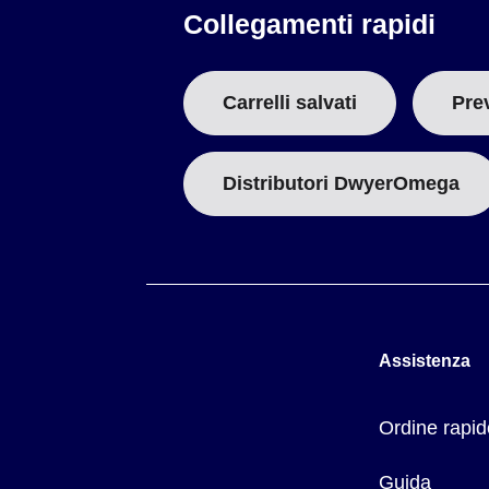
SPECIFICHE
Collegamenti rapidi
Parti a contatto con il fluido:
SV200: ottone, acciaio inoss
(SV281,282, FKM aggiuntivo).
Fluido:
Liquidi o gas
Carrelli salvati
Pre
Pressione statica max.:
5 x pressione differenziale massi
Temperatura ambiente:
15 a 122°F (-9 a 50°C)
Montaggio:
Montaggio su tubo, in qualsiasi direzione
Distributori DwyerOmega
Potenza:
10 watt, 120 Vac, Classe F (PV231 a 235, 22 watt
Assistenza
Ordine rapid
Guida