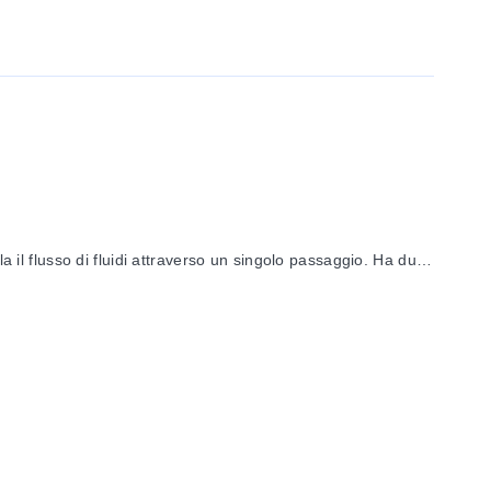
la il flusso di fluidi attraverso un singolo passaggio. Ha due
tata. Una valvola normalmente aperta funziona in modo
e, rame e guarnizione.