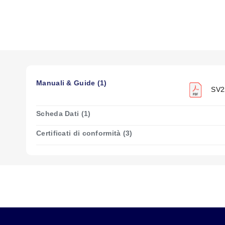
Montaggio:
Montaggio su tubo, in qualsiasi direzione
Potenza:
10 Watt, bobine 120 Vac, 50-60 Hz
VALVOLE SOLENOIDI PER USI SPECIALI
Per vapore, acqua calda, anti-colpo d’ariete, 3 vie, 4 vie
Serie SV220
: 2 vie, acqua calda, ottone, normalmente chiu
Manuali & Guide (1)
Serie SV230
: 2 vie, vapore, ottone, normalmente chiusa
SV22
Serie SV240
: 3 vie, uso generale, ottone, normalmente chi
Serie SV250
: 3 vie, scopo selezionabile, ottone
Scheda Dati (1)
Serie SV260
: 3 vie, uso generale, ottone, normalmente chi
Certificati di conformità (3)
Serie SV270
: 4 vie, aria, scopo selezionabile, alluminio, n
Serie SV280
: 4 vie, anti-colpo d’ariete, ottone, normalment
Serie SV290
: 4 vie, anti-colpo d’ariete, ottone, normalment
CONTROLLO A 3 VIE
Una valvola a tre vie è normalmente utilizzata per controllar
CONTROLLO A 4 VIE
Una valvola a quattro vie ha una porta di ingresso (1), due p