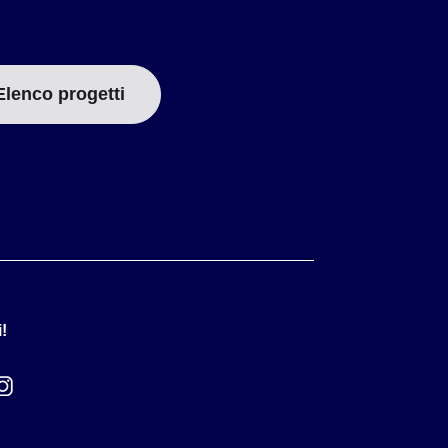
uminio, acetalico, acciaio inossidabile, rame e guarnizione)
Elenco progetti
!