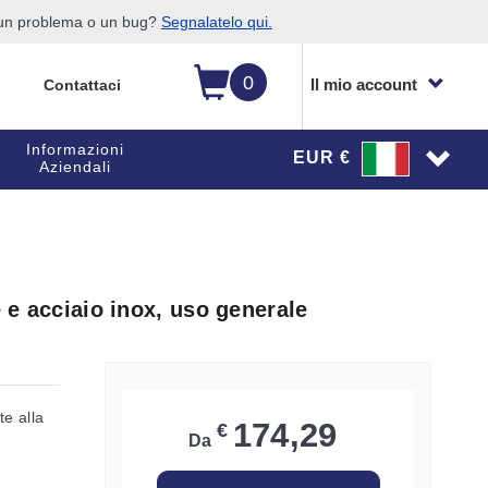
o un problema o un bug?
Segnalatelo qui.
0
Il mio account
Contattaci
Informazioni
EUR €
Aziendali
e e acciaio inox, uso generale
te alla
174,29
€
Da