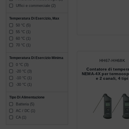
Uffici e commerciale (2)
Temperatura Di Esercizio, Max
50 °C (5)
55 °C (1)
60 °C (1)
70 °C (1)
Temperatura Di Esercizio Minima
HH67-HH68K
0 °C (3)
Contatore di temper
-20 °C (3)
NEMA-4X per termocop
-10 °C (1)
e 2 canali, 4 tipi
-30 °C (1)
Tipo Di Alimentazione
Batteria (5)
AC / DC (1)
CA (1)