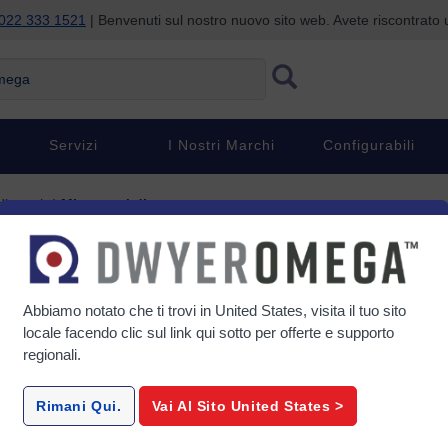
022 333 1521
| Benvenuti sul nostro nuovo sito web. Avete riscontrat
ga
Servizi
I Nostri Marchi
Configurabili
dicatori
Misuratori di temperatura
peratura
Abbiamo notato che ti trovi in
United States
, visita il tuo sito
locale facendo clic sul link qui sotto per offerte e supporto
regionali.
HH11C-HH12C
HHC
atura
Contatore termocoppia tipo K
Opzioni p
Rimani Qui.
Vai Al Sito
United States
>
ollo
ad alta precisione 0,1% a 1 e
termocoppia
stico
2 canali
canali 