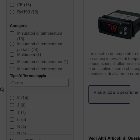
CE (15)
RoHS3 (13)
Categoria
Misuratori di temperatura 
(16)
Misuratori di temperatura 
portatili (14)
I misuratori di temperatura o
Multimetri (1)
un ampio intervallo di tempe
Misuratori di temperatura (1)
impostazioni di allarme selez
e un cicalino interno che se
Misuratori di temperatura 
condizioni di allarme o errore
portatili (1)
Tipo Di Termocoppia
Visualizza Specifiche
K (14)
J (9)
T (7)
E (5)
S (4)
R (2)
Vedi Altri Articoli di Quest