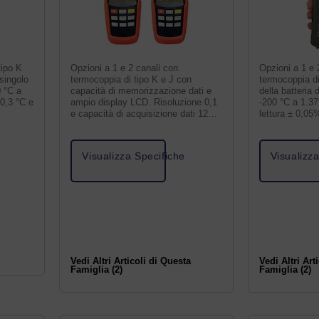
tipo K
Opzioni a 1 e 2 canali con
Opzioni a 1 e 
singolo
termocoppia di tipo K e J con
termocoppia di
 °C a
capacità di memorizzazione dati e
della batteria 
 0,3 °C e
ampio display LCD. Risoluzione 0,1
-200 °C a 1.37
e capacità di acquisizione dati 120
lettura ± 0,05%
record.
Visualizza Specifiche
Visualizz
Vedi Altri Articoli di Questa
Vedi Altri Art
Famiglia (2)
Famiglia (2)