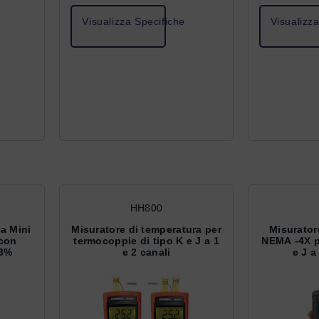
Visualizza Specifiche
Visualizz
HH800
a Mini
Misuratore di temperatura per
Misurator
 con
termocoppie di tipo K e J a 1
NEMA -4X p
,3%
e 2 canali
e J a