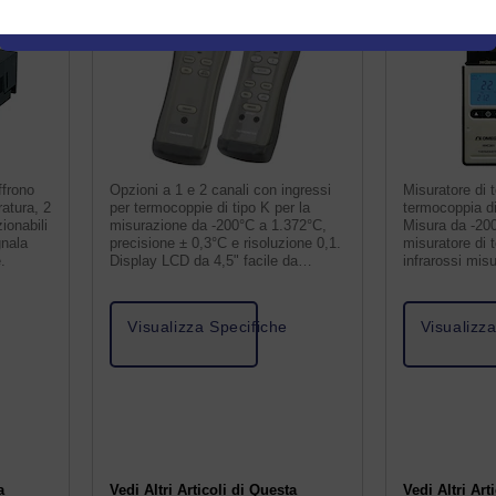
ffrono
Opzioni a 1 e 2 canali con ingressi
Misuratore di 
ratura, 2
per termocoppie di tipo K per la
termocoppia di
ionabili
misurazione da -200°C a 1.372°C,
Misura da -200
gnala
precisione ± 0,3°C e risoluzione 0,1.
misuratore di 
.
Display LCD da 4,5" facile da
infrarossi mis
leggere.
Visualizza Specifiche
Visualizz
a
Vedi Altri Articoli di Questa
Vedi Altri Art