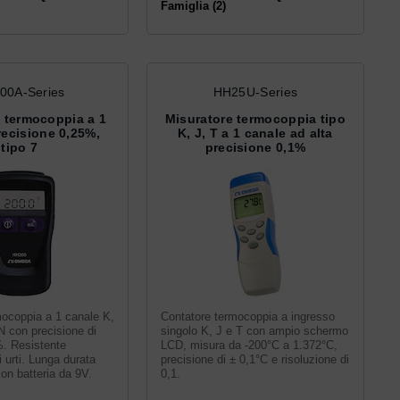
Famiglia (2)
00A-Series
HH25U-Series
 termocoppia a 1
Misuratore termocoppia tipo
recisione 0,25%,
K, J, T a 1 canale ad alta
tipo 7
precisione 0,1%
mocoppia a 1 canale K,
Contatore termocoppia a ingresso
 N con precisione di
singolo K, J e T con ampio schermo
%. Resistente
LCD, misura da -200°C a 1.372°C,
i urti. Lunga durata
precisione di ± 0,1°C e risoluzione di
con batteria da 9V.
0,1.