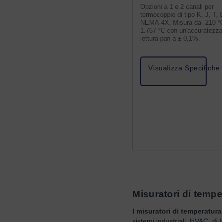
Opzioni a 1 e 2 canali per
termocoppie di tipo K, J, T, 
NEMA-4X. Misura da -210 °
1.767 °C con un'accuratezza
lettura pari a ± 0,1%.
Visualizza Specifiche
Misuratori di tempe
I misuratori di temperatura
sistemi industriali, HVAC, d