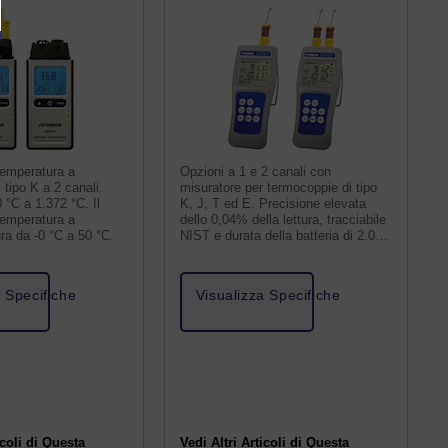
temperatura a
Opzioni a 1 e 2 canali con
 tipo K a 2 canali.
misuratore per termocoppie di tipo
 °C a 1.372 °C. Il
K, J, T ed E. Precisione elevata
temperatura a
dello 0,04% della lettura, tracciabile
ura da -0 °C a 50 °C.
NIST e durata della batteria di 2.000
ore.
a Specifiche
Visualizza Specifiche
icoli di Questa
Vedi Altri Articoli di Questa