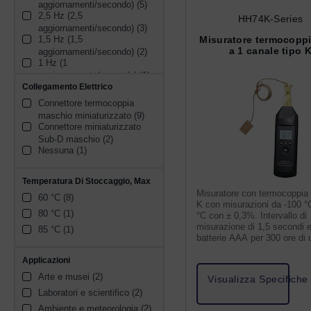
aggiornamenti/secondo) (5)
2,5 Hz (2,5 
HH74K-Series
aggiornamenti/secondo) (3)
1,5 Hz (1,5 
Misuratore termocoppi
a 1 canale tipo 
aggiornamenti/secondo) (2)
1 Hz (1 
aggiornamento/secondo) (1)
2 Hz (2 
Collegamento Elettrico
aggiornamenti/secondo) (1)
Connettore termocoppia 
maschio miniaturizzato (9)
Connettore miniaturizzato 
Sub-D maschio (2)
Nessuna (1)
Temperatura Di Stoccaggio, Max
Misuratore con termocoppia 
60 °C (8)
K con misurazioni da -100 °
80 °C (1)
°C con ± 0,3%. Intervallo di
misurazione di 1,5 secondi 
85 °C (1)
batterie AAA per 300 ore di u
Applicazioni
Arte e musei (2)
Visualizza Specifiche
Laboratori e scientifico (2)
Ambiente e meteorologia (2)