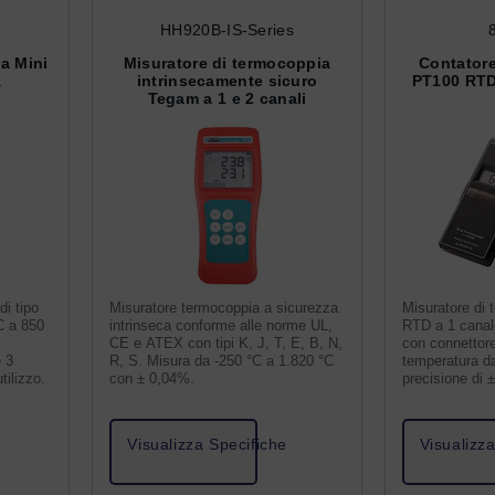
HH920B-IS-Series
a Mini
Misuratore di termocoppia
Contatore
K
intrinsecamente sicuro
PT100 RTD 
Tegam a 1 e 2 canali
di tipo
Misuratore termocoppia a sicurezza
Misuratore di
C a 850
intrinseca conforme alle norme UL,
RTD a 1 canale
CE e ATEX con tipi K, J, T, E, B, N,
con connettore
e 3
R, S. Misura da -250 °C a 1.820 °C
temperatura d
tilizzo.
con ± 0,04%.
precisione di 
Visualizza Specifiche
Visualizz