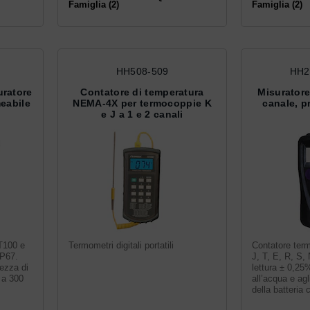
Famiglia (2)
Famiglia (2)
HH508-509
HH2
uratore
Contatore di temperatura
Misuratore
eabile
NEMA-4X per termocoppie K
canale, p
e J a 1 e 2 canali
T100 e
Termometri digitali portatili
Contatore ter
P67.
J, T, E, R, S,
tezza di
lettura ± 0,25
 a 300
all’acqua e agl
della batteria 