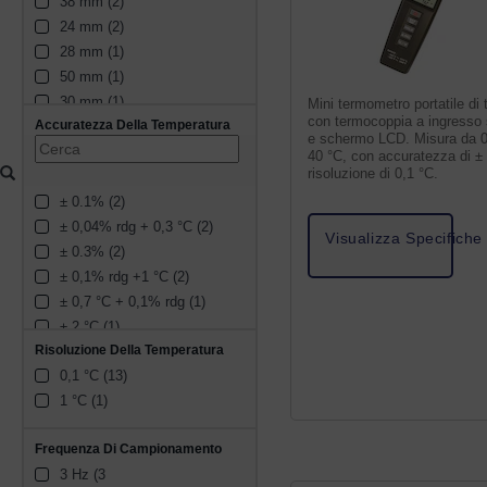
38 mm (2)
148 mm (1)
24 mm (2)
164 mm (1)
28 mm (1)
50 mm (1)
30 mm (1)
Mini termometro portatile di 
con termocoppia a ingresso 
Accuratezza Della Temperatura
33 mm (1)
e schermo LCD. Misura da 0
31 mm (1)
40 °C, con accuratezza di ±
risoluzione di 0,1 °C.
132.9 mm (1)
± 0.1% (2)
35 mm (1)
± 0,04% rdg + 0,3 °C (2)
84 mm (1)
Visualizza Specifiche
± 0.3% (2)
152 mm (1)
± 0,1% rdg +1 °C (2)
± 0,7 °C + 0,1% rdg (1)
± 2 °C (1)
Risoluzione Della Temperatura
± 0,1% del valore letto + 0,4 
°C (1)
0,1 °C (13)
± 0,3 °C (1)
1 °C (1)
± 5 °C (1)
± 0,1% rdg + 0,5 °C (1)
Frequenza Di Campionamento
± 0,25% rdg + 0,2 °C (1)
3 Hz (3 