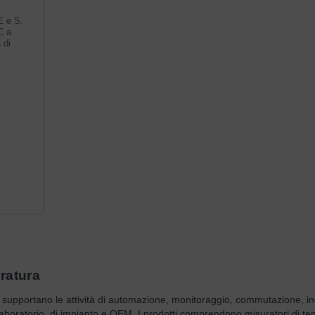
E e S.
C a
 di
ratura
supportano le attività di automazione, monitoraggio, commutazione, in
i laboratorio, di impianto e OEM. I prodotti comprendono misuratori di t