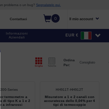
o un problema o un bug?
Segnalatelo qui.
0
Il mio account
Contattaci
Informazioni
EUR €
Aziendali
Ordina
Per:
Griglia
Tabella
200-Series
HH911T-HH912T
er termometro a
Misuratore a 1 e 2 canali con
 di tipo K a 1 e 2
accuratezza dello 0,04% per 4
e a infrarossi
tipi di termocoppie