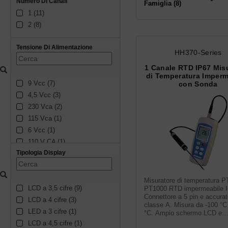
Numero Di Canali
N (2)
Famiglia (8)
1 (11)
J DIN (1)
2 (8)
N/A (1)
B (1)
Tensione Di Alimentazione
HH370-Series
1 Canale RTD IP67 Mis
di Temperatura Imperm
9 Vcc (7)
con Sonda
4,5 Vcc (3)
230 Vca (2)
115 Vca (1)
6 Vcc (1)
110 V CA (1)
Tipologia Display
60 Vcc (1)
12 V CA/CC (1)
Da 10 a 32 Vcc (1)
Misuratore di temperatura P
LCD a 3,5 cifre (9)
24 V CA/CC (1)
PT1000 RTD impermeabile I
Connettore a 5 pin e accura
LCD a 4 cifre (3)
classe A. Misura da -100 °C
LED a 3 cifre (1)
°C. Ampio schermo LCD e
tracciabilità NIST.
LCD a 4,5 cifre (1)