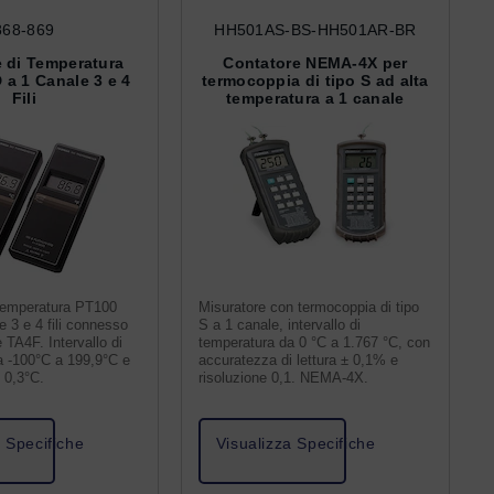
868-869
HH501AS-BS-HH501AR-BR
 di Temperatura
Contatore NEMA-4X per
a 1 Canale 3 e 4
termocoppia di tipo S ad alta
Fili
temperatura a 1 canale
 temperatura PT100
Misuratore con termocoppia di tipo
 3 e 4 fili connesso
S a 1 canale, intervallo di
 TA4F. Intervallo di
temperatura da 0 °C a 1.767 °C, con
a -100°C a 199,9°C e
accuratezza di lettura ± 0,1% e
± 0,3°C.
risoluzione 0,1. NEMA-4X.
a Specifiche
Visualizza Specifiche