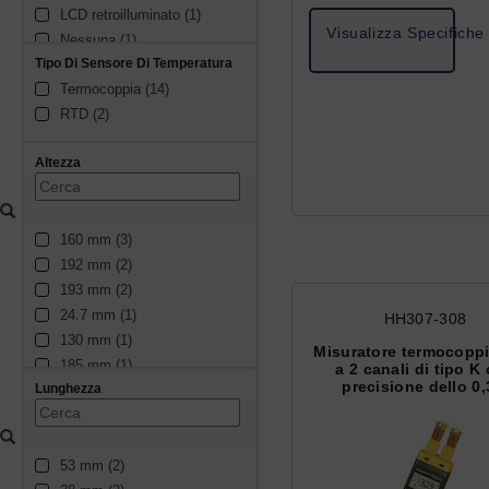
LCD retroilluminato (1)
Visualizza Specifiche
Nessuna (1)
Tipo Di Sensore Di Temperatura
LCD (1)
Termocoppia (14)
LED a 4 cifre (1)
RTD (2)
Altezza
160 mm (3)
192 mm (2)
193 mm (2)
24.7 mm (1)
HH307-308
130 mm (1)
Misuratore termocoppi
185 mm (1)
a 2 canali di tipo K
precisione dello 0
Lunghezza
159 mm (1)
48 mm (1)
150 mm (1)
53 mm (2)
195 mm (1)