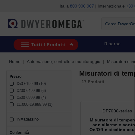
Italia
800 906 907
| Internazionale
+39 
Salta alla ricerca
Salta al contenuto principale
Salta alla navigazione
Cerca DwyerOme
Risorse
Tutti I Prodotti
Home
Automazione, controllo e monitoraggio
Misuratori e in
Misuratori di tem
Prezzo
17 Prodotti
€50-€199.99 (10)
€200-€499.99 (6)
€500-€999.99 (4)
€1,000-€9,999.99 (1)
DP7000-series
In Magazzino
sku_availability_it
Misuratore di temper
con allarme o contr
On/Off e cicalino acu
Conformità