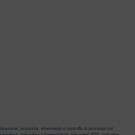
dicazione, sicurezza, movimento o controllo di processo nei
emperatura, misuratori a termocoppia, misuratori RTD, indicatori