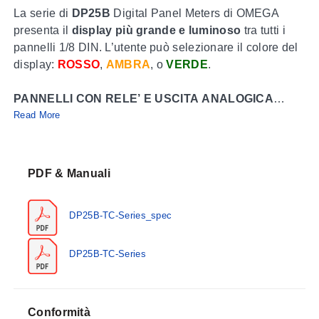
La serie di
DP25B
Digital Panel Meters di OMEGA
presenta il
display più grande e luminoso
tra tutti i
pannelli 1/8 DIN. L’utente può selezionare il colore del
display:
ROSSO
,
AMBRA
, o
VERDE
.
PANNELLI CON RELE’ E USCITA ANALOGICA
La popolare serie
Read More
DP25B
è precisa, economica e facile
da programmare. La serie
DP25B
presenta un grande e
luminoso display a quattro cifre più relè Form C (SPDT)
doppi da 5 ampere opzionali e una scelta di uscita
PDF & Manuali
analogica isolata o non isolata. L’uscita analogica
scalabile 0-10 Vdc, 0-20 mA o 4-20 mA può essere
DP25B-TC-Series_spec
utilizzata come ritrasmissione del valore visualizzato o
come uscita di controllo proporzionale, secondo
necessità. La serie
DP25B
, basata su microprocessore,
DP25B-TC-Series
include strumenti per termocoppie, processi (tensione e
corrente DC) e celle di carico.
Conformità