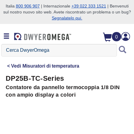
Italia
800 906 907
| Internazionale
+39 022 333 1521
| Benvenuti
sul nostro nuovo sito web. Avete riscontrato un problema o un bug?
Salta alla ricerca
Salta al contenuto principale
Salta alla navigazione
Segnalatelo qui.
0
Cerca
DwyerOmega
Vedi
Misuratori di temperatura
DP25B-TC-Series
Contatore da pannello termocoppia 1/8 DIN
con ampio display a colori