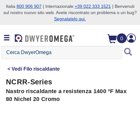
Italia
800 906 907
| Internazionale
+39 022 333 1521
| Benvenuti
sul nostro nuovo sito web. Avete riscontrato un problema o un bug?
Salta alla ricerca
Salta al contenuto principale
Salta alla navigazione
Segnalatelo qui.
0
Cerca
DwyerOmega
Vedi
Filo riscaldante
NCRR-Series
Nastro riscaldante a resistenza 1400 °F Max
80 Nichel 20 Cromo