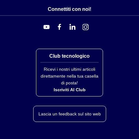
37
0.0045
0.35
0.46
Connettiti con noi!
38
0.0040
0.30
0.41
39
0.0035
0.27
0.36
40
0.0031
0.24
0.31
Club tecnologico
Ricevi i nostri ultimi articoli
direttamente nella tua casella
di posta!
Iscriviti Al Club
Lascia un feedback sul sito web