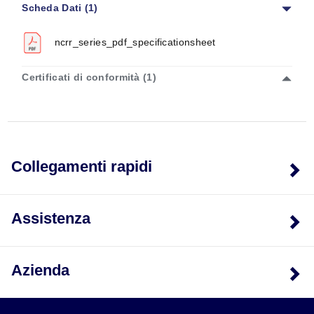
Scheda Dati (1)
24
0.0201
2.21
2.9
25
0.0179
1.92
2.52
ncrr_series_pdf_specificationsheet
26
0.0159
1.67
2.14
Certificati di conformità (1)
27
0.0142
1.44
1.84
28
0.0126
1.24
1.61
29
0.0113
1.08
1.41
30
0.0100
0.92
1.19
Collegamenti rapidi
31
0.0089
0.77
1.03
32
0.0080
0.68
0.90
Assistenza
33
0.0071
0.59
0.79
34
0.0063
0.50
0.68
Azienda
35
0.0056
0.43
0.57
36
0.0050
0.38
0.52