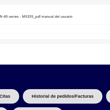
E
N
T
T
-40-series - M5335_pdf manual del usuario
A
B
:
Citas
Historial de pedidos/Facturas