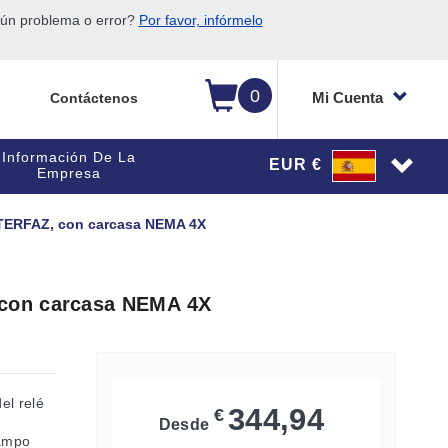
gún problema o error?
Por favor, infórmelo
0
Mi Cuenta
Contáctenos
Información De La
EUR €
Empresa
TERFAZ, con carcasa NEMA 4X
con carcasa NEMA 4X
el relé
344,94
€
Desde
campo