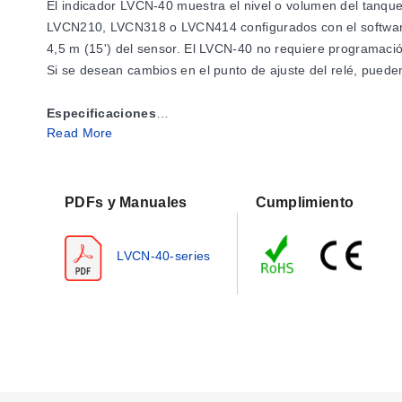
El indicador LVCN-40 muestra el nivel o volumen del tanque
LVCN210, LVCN318 o LVCN414 configurados con el software 
4,5 m (15') del sensor. El LVCN-40 no requiere programación
Si se desean cambios en el punto de ajuste del relé, pueden
Especificaciones
Read More
Pantalla
Tipo:
LCD, 6 dígitos con 4 indicadores de relé
Unidades:
Ingeniería
Salida:
-99999 a 999999
PDFs y Manuales
Cumplimiento
Altura de carácter:
9,5 mm (0,374")
Punto decimal:
Fijo
LVCN-40-series
Indicación de punto:
Estado del relé
Interfaz de usuario:
Tres botones
Entrada de sensor (1):
Series LVCN210, LVCN318 o LVC
Voltaje de alimentación:
Proporcionado por el sensor
Temperatura de operación:
-20 a 60 °C (-4 a 140 °F)
Cable
Tipo:
4 conductores, calibre 22 AWG