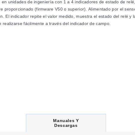
 en unidades de ingeniería con 1 a 4 indicadores de estado de relé,
proporcionado (firmware V50 o superior). Alimentado por el senso
. El indicador repite el valor medido, muestra el estado del relé y 
 realizarse fácilmente a través del indicador de campo.
N414
C
Manuales Y
U
Descargas
R
R