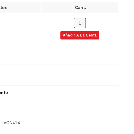
atos
Cant.
Añadir A La Cesta
ento
o LVCN414