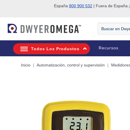
España
800 900 532
| Fuera de España
Saltar a la búsqueda
Saltar al contenido principal
Saltar a la navegación
Buscar
en
DwyerOmega
Recursos
Todos Los Productos
Inicio
Automatización, control y supervisión
Medidores