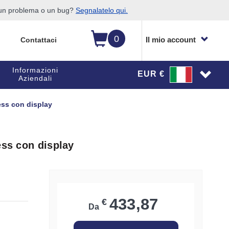
o un problema o un bug?
Segnalatelo qui.
0
Il mio account
Contattaci
Informazioni
EUR €
Aziendali
ess con display
ess con display
433,87
€
Da