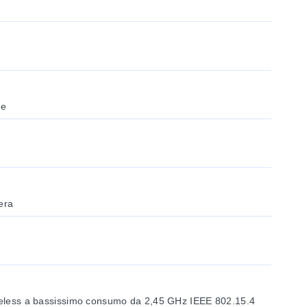
te
era
ireless a bassissimo consumo da 2,45 GHz IEEE 802.15.4