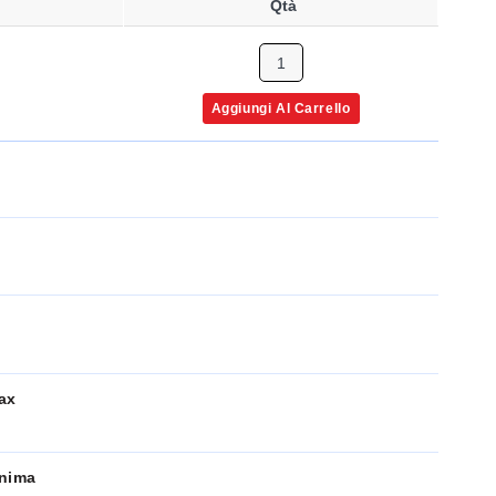
Qtà
Aggiungi Al Carrello
ax
inima