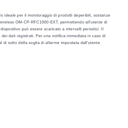
ideale per il monitoraggio di prodotti deperibili, sostanze
tore wireless OM-CP-RFC1000-EXT, permettendo all'utente di
positivo può essere scaricato a intervalli periodici. Il
dei dati registrati. Per una notifica immediata in caso di
di sotto della soglia di allarme impostata dall'utente.
zzato come sistema di registrazione dati wireless singolo,
trebbero essere necessari data logger wireless aggiuntivi e
 ulteriori analisi. Il software include esportazione in Excel,