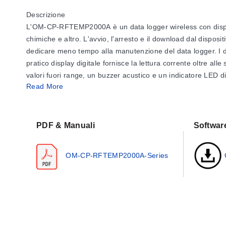
Descrizione
L'OM-CP-RFTEMP2000A è un data logger wireless con display di
chimiche e altro. L'avvio, l'arresto e il download dal dispo
dedicare meno tempo alla manutenzione del data logger. I dati
pratico display digitale fornisce la lettura corrente oltre a
valori fuori range, un buzzer acustico e un indicatore LED d
Read More
Tramite il software, possono essere inviati anche allarmi v
ma può essere ampliato a un sistema di grande scala, che p
trasmettitori). I dati possono essere visualizzati in formato gr
annotazione dati, calibrazione digitale e altro.
PDF & Manuali
Softwar
OM-CP-RFTEMP2000A-Series