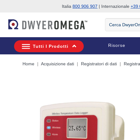
Italia
800 906 907
| Internazionale
+39 
Salta alla ricerca
Salta al contenuto principale
Salta alla navigazione
Cerca
DwyerOmega
Risorse
Tutti I Prodotti
Home
Acquisizione dati
Registratori di dati
Registra