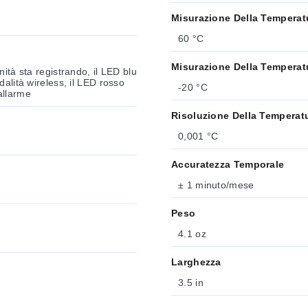
Misurazione Della Temperat
60 °C
Misurazione Della Temperat
ità sta registrando, il LED blu
alità wireless, il LED rosso
-20 °C
allarme
Risoluzione Della Temperat
0,001 °C
Accuratezza Temporale
± 1 minuto/mese
Peso
4.1 oz
Larghezza
3.5 in