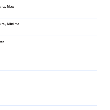
ura, Max
ura, Minima
ura