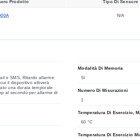
ero Prodotto
Tipo Di Sensore
000A
N/A
Modalità Di Memoria
mail e SMS, Ritardo allarme:
Sì
i il dispositivo attiverà
trato una durata temporale
Numero Di Misurazioni
eep al secondo per allarme di
1
Temperatura Di Esercizio, M
60 °C
Temperatura Di Esercizio M