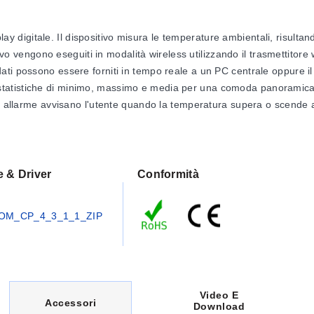
gitale. Il dispositivo misura le temperature ambientali, risultando 
sitivo vengono eseguiti in modalità wireless utilizzando il trasmetti
 possono essere forniti in tempo reale a un PC centrale oppure il dis
lle statistiche di minimo, massimo e media per una comoda panoramica 
i allarme avvisano l'utente quando la temperatura supera o scende al 
ia email e messaggi di testo. L'OM-CP-RFTEMP2000A può essere utili
uò includere centinaia di data logger che misurano diverse aree (po
afico o tabellare e sono disponibili viste di riepilogo e statistiche per
e & Driver
Conformità
OM_CP_4_3_1_1_ZIP
Video E
C
Accessori
Download