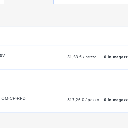
U
R
R
 9V
51,63 € / pezzo
0 In magazz
E
N
T
erie OM-CP-RFD
317,26 € / pezzo
0 In magazz
T