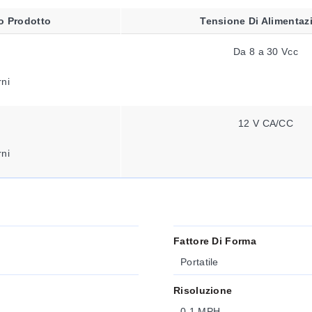
o Prodotto
Tensione Di Alimentaz
Da 8 a 30 Vcc
rni
12 V CA/CC
rni
Fattore Di Forma
Portatile
Risoluzione
0,1 MPH