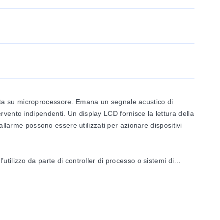
ata su microprocessore. Emana un segnale acustico di
tervento indipendenti. Un display LCD fornisce la lettura della
allarme possono essere utilizzati per azionare dispositivi
tilizzo da parte di controller di processo o sistemi di
 la direzione del vento.