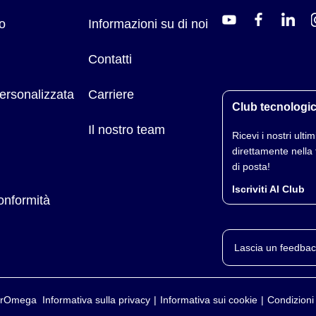
o
Informazioni su di noi
3,5 P mm (4,5 x 4,5 x 2,5")
Contatti
ersonalizzata
Carriere
Club tecnologi
Il nostro team
Ricevi i nostri ultimi
direttamente nella 
di posta!
Iscriviti Al Club
conformità
Lascia un feedbac
yerOmega
Informativa sulla privacy
Informativa sui cookie
Condizioni