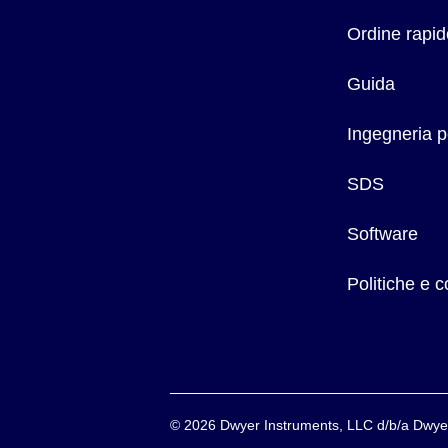
Solo anemometro:
114,3 H x 215,9 L mm (4,5 x 8,5")
Ordine rapid
Lunghezza cavo sensore:
12 m (40'), fornito
Dimensioni contenitore elettronica:
114,3 H x 114,3 L x 6
Guida
Ingegneria p
SDS
Software
Politiche e 
©
2026
Dwyer Instruments, LLC d/b/a Dw