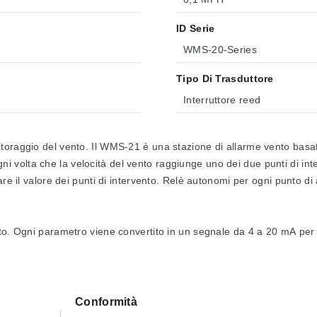
ID Serie
WMS-20-Series
Tipo Di Trasduttore
Interruttore reed
itoraggio del vento. Il WMS-21 è una stazione di allarme vento bas
 ogni volta che la velocità del vento raggiunge uno dei due punti di in
re il valore dei punti di intervento. Relè autonomi per ogni punto di 
o. Ogni parametro viene convertito in un segnale da 4 a 20 mA per l’u
o la velocità del vento, mentre WMS-22B misura sia la velocità che
Conformità