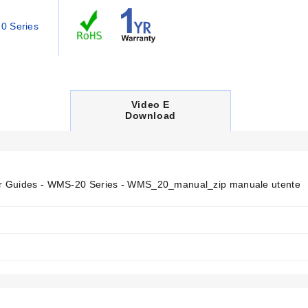
0 Series
li, selezione voci menu, incremento e decremento valori di allarme
99 sec
C
Video E
U
Download
R
R
E
N
T
T
 Guides - WMS-20 Series - WMS_20_manual_zip manuale utente
A
B
:
8,9 P mm (4,7 x 7,8 x 3,5")