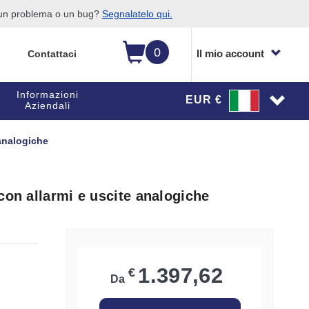
o un problema o un bug?
Segnalatelo qui.
0
Il mio account
Contattaci
Informazioni
EUR €
Aziendali
 analogiche
con allarmi e uscite analogiche
1.397,62
€
Da