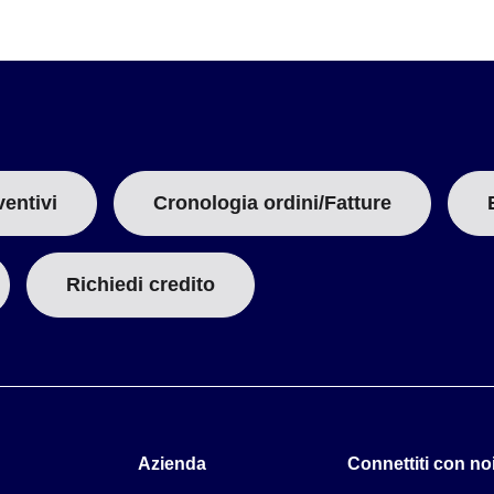
cità del vento)
 vento)
ventivi
Cronologia ordini/Fatture
Richiedi credito
Azienda
Connettiti con noi