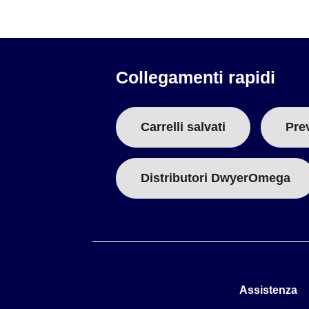
WMS-23 (Velocità e direzione del vento), WMS-23S (Velo
Campo di misurazione:
0 a 100 mph
Tipo di trasduttore:
Reed switch
Velocità soglia:
0,8 mph
Precisione di misura:
1 mph o 3% Solo WMS-23 (Direzione
Collegamenti rapidi
Precisione azimutale:
± 3%
Campo meccanico:
0 a 360°
Gap potenziometro:
5°
Carrelli salvati
Pre
Soglia:
1,2 mph
Campo di misura:
0 a 360°
Circuito a corrente:
Distributori DwyerOmega
Escursione uscita:
4 a 20 mA
Proporzionato:
0 a 100 mph, 0 a 360º
Costante di tempo circuito:
1 sec
Interfaccia loop a 2 fili:
Morsettiera a vite
Tensione di alimentazione:
8 a 30 Vdc
Temperatura di esercizio:
-40 a 40ºC (-40 a 104ºF)
Dimensioni:
Assistenza
Anemometro e banderuola:
305 H x 254 L mm (12 x 10")