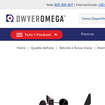
Italia
800 906 907
| Internazionale
+39 
Salta alla ricerca
Salta al contenuto principale
Salta alla navigazione
Cerca
DwyerOmega
Risorse
Tutti I Prodotti
Home
Qualità dell'aria
Velocità e flusso d'aria
Anem