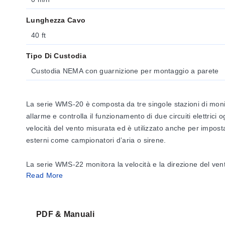
Lunghezza Cavo
40 ft
Tipo Di Custodia
Custodia NEMA con guarnizione per montaggio a parete
La serie WMS-20 è composta da tre singole stazioni di mon
allarme e controlla il funzionamento di due circuiti elettrici
velocità del vento misurata ed è utilizzato anche per imposta
esterni come campionatori d’aria o sirene.
La serie WMS-22 monitora la velocità e la direzione del vent
Read More
monitoraggio. Sono offerte due versioni: WMS-22A misura sol
SPECIFICHE
WMS-21 (Velocità del vento)
PDF & Manuali
Campo di misurazione:
0 a 100 mph