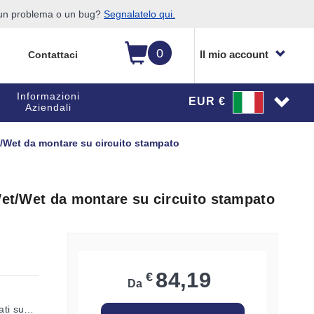
o un problema o un bug?
Segnalatelo qui.
0
Il mio account
Contattaci
Informazioni
EUR €
Aziendali
t/Wet da montare su circuito stampato
Wet/Wet da montare su circuito stampato
84,19
€
Da
ati su