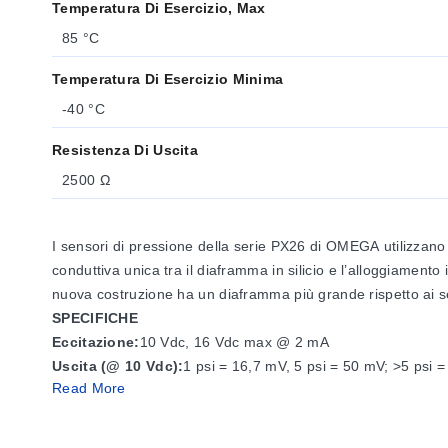
Temperatura Di Esercizio, Max
85 °C
Temperatura Di Esercizio Minima
-40 °C
Resistenza Di Uscita
2500 Ω
I sensori di pressione della serie PX26 di OMEGA utilizzano u
conduttiva unica tra il diaframma in silicio e l’alloggiamento i
nuova costruzione ha un diaframma più grande rispetto ai sen
SPECIFICHE
Eccitazione:
10 Vdc, 16 Vdc max @ 2 mA
Uscita (@ 10 Vdc):
1 psi = 16,7 mV, 5 psi = 50 mV; >5 psi 
Read More
Linearità:
± 0,25% FS BFSL Tipico
(± 1% massimo) P2>P1
Isteresi e Ripetibilità:
0,2% FS