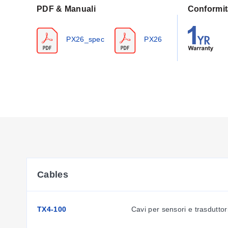
Bilanciamento a Zero:
± 1,5 mV
PDF & Manuali
Conformit
Tolleranza Span:
± 3,0 mV
Stabilità a 1 Anno:
0,5% FS
PX26_spec
PX26
Temperatura di Esercizio:
-40 a 85°C (-40 a 185°F)
Temperatura Compensata:
0 a 50°C (32 a 122°F)
Effetti Termici:
Zero: 1 mV Span: 1% Rdg
Pressione di Prova:
20 psi per ≠¤5 psi;
45 psi per 15 psi; 60 psi per 30 psi
200 psi per campo 100 psi
Resistenza di Ingresso:
7,5 kΩ
Resistenza di Uscita:
2,5 kΩ
Tempo di Risposta:
1 ms
Tipo di Manometro:
Sensore in silicio
Cables
Parti a Contatto con il Fluido:
Polietimide, silicio, fluorosil
Connettore di Accoppiamento:
CX136-4, (2,50 $), non inc
Peso:
2 g (0,07 oz)
TX4-100
Cavi per sensori e trasduttor