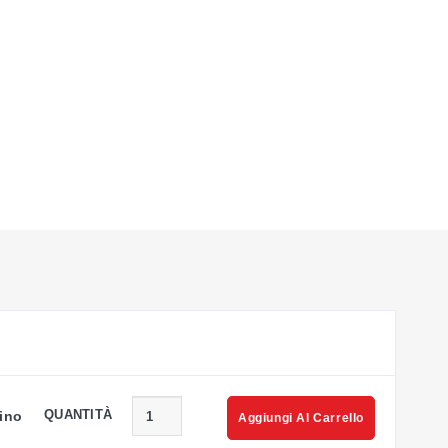
QUANTITÀ
ino
Aggiungi Al Carrello