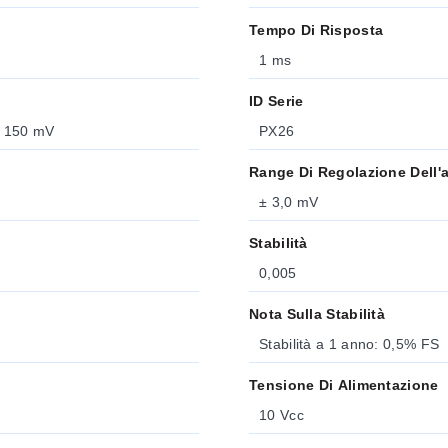
Tempo Di Risposta
1 ms
ID Serie
 = 150 mV
PX26
Range Di Regolazione Dell'
± 3,0 mV
Stabilità
0,005
Nota Sulla Stabilità
Stabilità a 1 anno: 0,5% FS
Tensione Di Alimentazione
10 Vcc