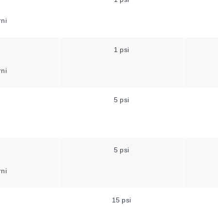
rni
1 psi
rni
5 psi
5 psi
rni
15 psi