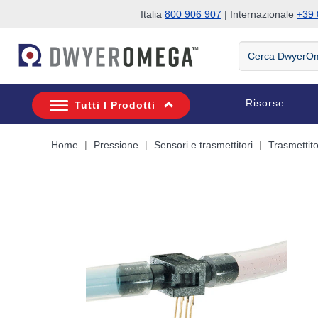
Italia
800 906 907
| Internazionale
+39 
Salta alla ricerca
Salta al contenuto principale
Salta alla navigazione
Cerca
DwyerOmega
Risorse
Tutti I Prodotti
Home
Pressione
Sensori e trasmettitori
Trasmettito