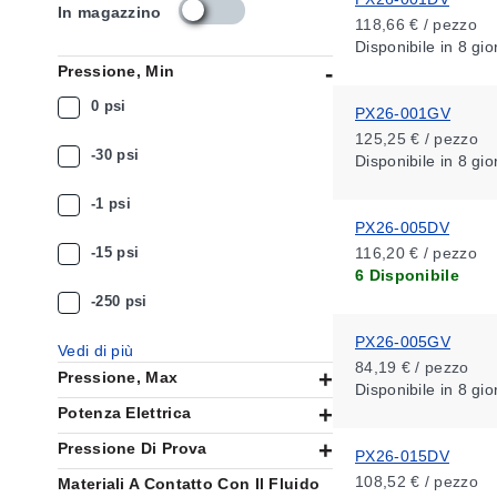
s
In magazzino
118,66 € / pezzo
k
Disponibile
in 8 gio
u
Pressione, Min
_
a
0 psi
PX26-001GV
v
125,25 € / pezzo
a
-30 psi
Disponibile
in 8 gio
i
l
-1 psi
a
PX26-005DV
b
i
-15 psi
116,20 € / pezzo
l
6 Disponibile
i
-250 psi
t
y
PX26-005GV
Vedi di più
_
84,19 € / pezzo
Pressione, Max
i
Disponibile
in 8 gio
t
Potenza Elettrica
Pressione Di Prova
PX26-015DV
108,52 € / pezzo
Materiali A Contatto Con Il Fluido