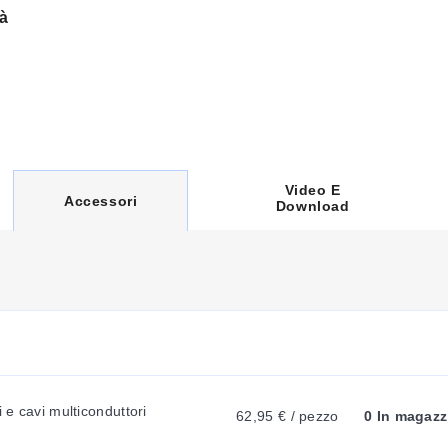
à
Video E
C
Accessori
Download
U
R
icone
luso
R
i e cavi multiconduttori
62,95 € / pezzo
0 In magazz
E