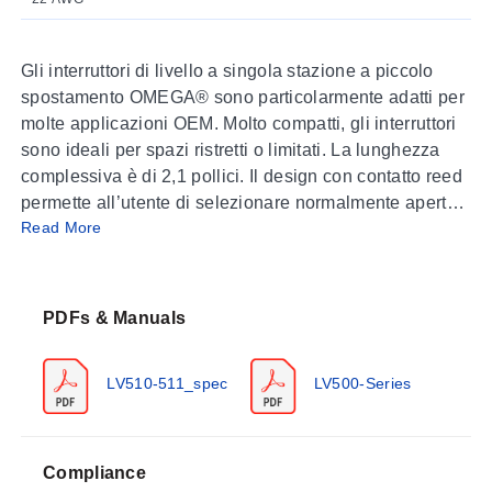
Gli interruttori di livello a singola stazione a piccolo
spostamento OMEGA® sono particolarmente adatti per
molte applicazioni OEM. Molto compatti, gli interruttori
sono ideali per spazi ristretti o limitati. La lunghezza
complessiva è di 2,1 pollici. Il design con contatto reed
permette all’utente di selezionare normalmente aperto
Read More
o normalmente chiuso semplicemente rimuovendo la
clip di fissaggio e invertendo la posizione del
galleggiante. Le superfici lisce sono facili da pulire e
resistono all’accumulo di materiale. I materiali sono
PDFs & Manuals
compatibili con una vasta gamma di sostanze chimiche.
LV510-511_spec
LV500-Series
SPECIFICHE
Precisione:
± 5 mm in acqua
Ripetibilità:
± 2 mm in acqua
Isteresi banda morta:
± 10 mm in acqua
Compliance