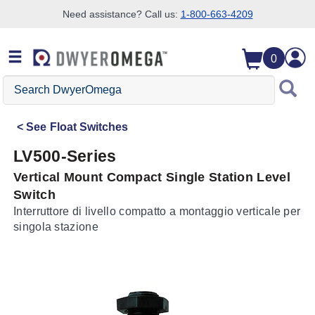
Need assistance? Call us:
1-800-663-4209
Skip to search
Skip to main content
Skip to navigation
0
Search
DwyerOmega
See
Float Switches
LV500-Series
Vertical Mount Compact Single Station Level
Switch
Interruttore di livello compatto a montaggio verticale per
singola stazione