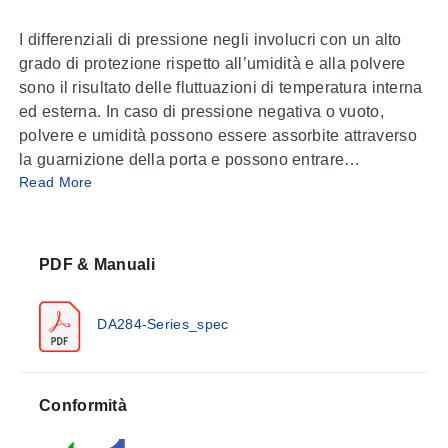
I differenziali di pressione negli involucri con un alto
grado di protezione rispetto all’umidità e alla polvere
sono il risultato delle fluttuazioni di temperatura interna
ed esterna. In caso di pressione negativa o vuoto,
polvere e umidità possono essere assorbite attraverso
la guarnizione della porta e possono entrare
Read More
nell’involucro. Poiché l’umidità non può uscire
dall’involucro, può verificarsi condensa. Il dispositivo di
compensazione della pressione DA284, facile da
installare, fornisce la compensazione della pressione
PDF & Manuali
con un grado di protezione NEMA 4X (IP66). Una
membrana semipermeabile all’interno del tappo
DA284-Series_spec
permette all’aria e all’umidità di uscire dall’involucro.
Nella direzione opposta, consente solo l’ingresso di
aria secca nell’involucro mentre umidità e polvere
dall’esterno vengono bloccate dalla membrana.
Conformità
SPECIFICHE