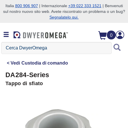
Italia
800 906 907
| Internazionale
+39 022 333 1521
| Benvenuti
sul nostro nuovo sito web. Avete riscontrato un problema o un bug?
Salta alla ricerca
Salta al contenuto principale
Salta alla navigazione
Segnalatelo qui.
0
Cerca
DwyerOmega
Vedi
Custodia di comando
DA284-Series
Tappo di sfiato