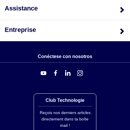
posizionata sul pannello esterno dell’involucro. Per una
Assistance
compensazione della pressione ottimale si consiglia
l’uso di due dispositivi su lati opposti verso la parte
superiore dell’involucro.
Entreprise
Conéctese con nosotros
Club Technologie
Reçois nos derniers articles
directement dans ta boîte
mail !