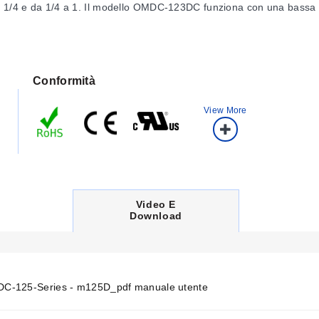
 a 1/4 e da 1/4 a 1. Il modello OMDC-123DC funziona con una bassa 
Conformità
View More
C
Video E
U
Download
R
R
E
N
T
T
-125-Series - m125D_pdf manuale utente
A
B
: