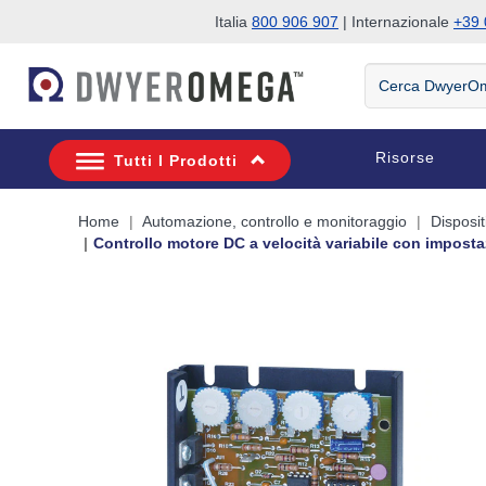
Italia
800 906 907
| Internazionale
+39 
Salta alla ricerca
Salta al contenuto principale
Salta alla navigazione
Cerca
DwyerOmega
Risorse
Tutti I Prodotti
Home
Automazione, controllo e monitoraggio
Disposit
Controllo motore DC a velocità variabile con impostaz