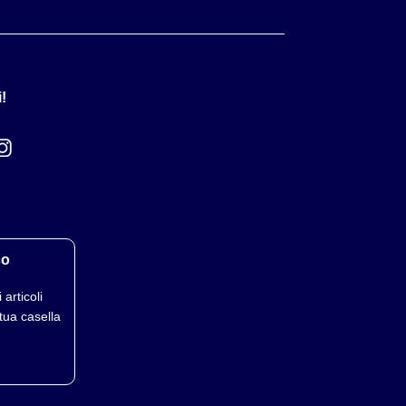
!
co
 articoli
tua casella