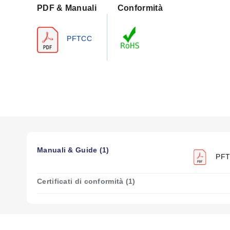
Emissione di gas:
<0.003% VCM <0.4% perdita di peso Cam
PDF & Manuali
Conformità
PFTCC
Manuali & Guide (1)
PFTC
Certificati di conformità (1)