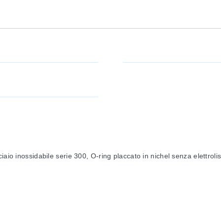
aio inossidabile serie 300, O-ring placcato in nichel senza elettrolis
 10 -6 cc aria/sec Tasso di perdita a 29 inHg vac: 1 x 10 -7 cc aria/
-8 cc He/sec Tasso di perdita a 10 -8 Torr: 1 x 10 -8 cc He/sec