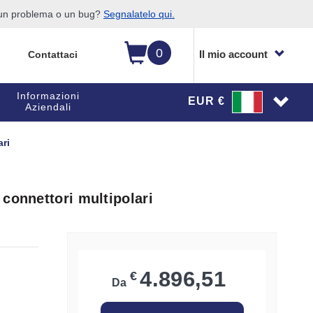
o un problema o un bug?
Segnalatelo qui.
0
Il mio account
Contattaci
Informazioni
EUR €
Aziendali
ri
connettori multipolari
4.896,51
€
Da