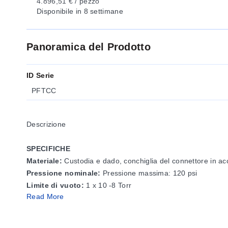
4.896,51 € / pezzo
Disponibile
in 8 settimane
Panoramica del Prodotto
ID Serie
PFTCC
Descrizione
SPECIFICHE
Materiale:
Custodia e dado, conchiglia del connettore in acci
Pressione nominale:
Pressione massima: 120 psi
Limite di vuoto:
1 x 10 -8 Torr
Read More
Tassi di perdita, pressione:
Tasso di perdita a 120 psi: 1 x
Tassi di perdita, vuoto:
Tasso di perdita a 15 psi: 10 x 10 
Limiti di temperatura:
-40 a 107°C (-40 a 225°F)