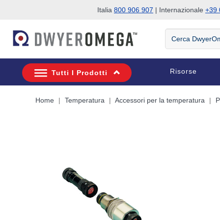
Italia
800 906 907
| Internazionale
+39 
Salta alla ricerca
Salta al contenuto principale
Salta alla navigazione
Cerca
DwyerOmega
Risorse
Tutti I Prodotti
Home
Temperatura
Accessori per la temperatura
P