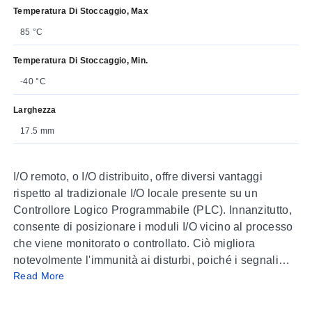
Temperatura Di Stoccaggio, Max
85 °C
Temperatura Di Stoccaggio, Min.
-40 °C
Larghezza
17.5 mm
I/O remoto, o I/O distribuito, offre diversi vantaggi
rispetto al tradizionale I/O locale presente su un
Controllore Logico Programmabile (PLC). Innanzitutto,
consente di posizionare i moduli I/O vicino al processo
che viene monitorato o controllato. Ciò migliora
notevolmente l'immunità ai disturbi, poiché i segnali
Read More
deboli dei sensori vengono convertiti in segnali digitali
prima di essere trasmessi su lunghe distanze attraverso
un ambiente di impianto rumoroso. I moduli I/O remoti