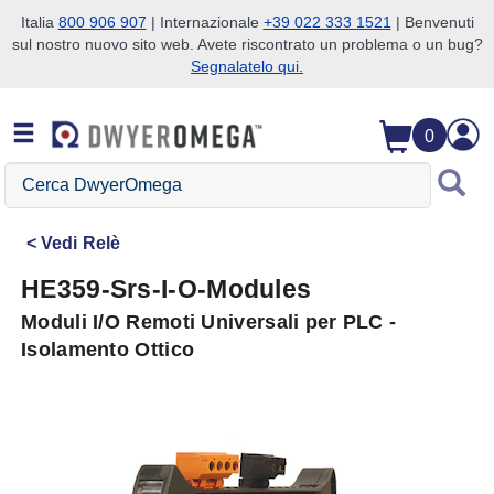
Italia
800 906 907
| Internazionale
+39 022 333 1521
| Benvenuti
sul nostro nuovo sito web. Avete riscontrato un problema o un bug?
Salta alla ricerca
Salta al contenuto principale
Salta alla navigazione
Segnalatelo qui.
0
Cerca
DwyerOmega
Vedi
Relè
HE359-Srs-I-O-Modules
Moduli I/O Remoti Universali per PLC -
Isolamento Ottico