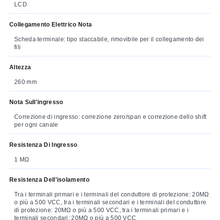
LCD
Collegamento Elettrico Nota
Scheda terminale: tipo staccabile, rimovibile per il collegamento dei
fili
Altezza
260 mm
Nota Sull'ingresso
Correzione di ingresso: correzione zero/span e correzione dello shift
per ogni canale
Resistenza Di Ingresso
1 MΩ
Resistenza Dell'isolamento
Tra i terminali primari e i terminali del conduttore di protezione: 20MΩ
o più a 500 VCC, tra i terminali secondari e i terminali del conduttore
di protezione: 20MΩ o più a 500 VCC, tra i terminali primari e i
terminali secondari: 20MΩ o più a 500 VCC