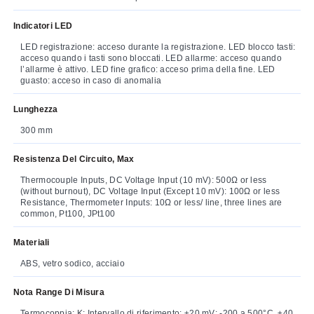
Indicatori LED
LED registrazione: acceso durante la registrazione. LED blocco tasti:
acceso quando i tasti sono bloccati. LED allarme: acceso quando
l’allarme è attivo. LED fine grafico: acceso prima della fine. LED
guasto: acceso in caso di anomalia
Lunghezza
300 mm
Resistenza Del Circuito, Max
Thermocouple Inputs, DC Voltage Input (10 mV): 500Ω or less
(without burnout), DC Voltage Input (Except 10 mV): 100Ω or less
Resistance, Thermometer Inputs: 10Ω or less/ line, three lines are
common, Pt100, JPt100
Materiali
ABS, vetro sodico, acciaio
Nota Range Di Misura
Termocoppia: K: Intervallo di riferimento: ±20 mV: -200 a 500°C, ±40