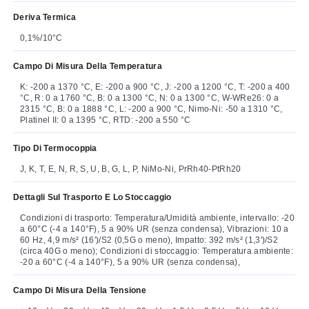
Deriva Termica
0,1%/10°C
Campo Di Misura Della Temperatura
K: -200 a 1370 °C, E: -200 a 900 °C, J: -200 a 1200 °C, T: -200 a 400
°C, R: 0 a 1760 °C, B: 0 a 1300 °C, N: 0 a 1300 °C, W-WRe26: 0 a
2315 °C, B: 0 a 1888 °C, L: -200 a 900 °C, Nimo-Ni: -50 a 1310 °C,
Platinel II: 0 a 1395 °C, RTD: -200 a 550 °C
Tipo Di Termocoppia
J, K, T, E, N, R, S, U, B, G, L, P, NiMo-Ni, PrRh40-PtRh20
Dettagli Sul Trasporto E Lo Stoccaggio
Condizioni di trasporto: Temperatura/Umidità ambiente, intervallo: -20
a 60°C (-4 a 140°F), 5 a 90% UR (senza condensa), Vibrazioni: 10 a
60 Hz, 4,9 m/s² (16')/S2 (0,5G o meno), Impatto: 392 m/s² (1,3')/S2
(circa 40G o meno); Condizioni di stoccaggio: Temperatura ambiente:
-20 a 60°C (-4 a 140°F), 5 a 90% UR (senza condensa),
Campo Di Misura Della Tensione