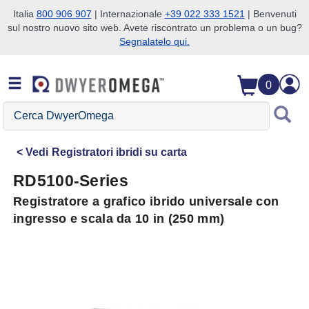
Italia
800 906 907
| Internazionale
+39 022 333 1521
| Benvenuti
sul nostro nuovo sito web. Avete riscontrato un problema o un bug?
Salta alla ricerca
Salta al contenuto principale
Salta alla navigazione
Segnalatelo qui.
0
Cerca
DwyerOmega
Vedi
Registratori ibridi su carta
RD5100-Series
Registratore a grafico ibrido universale con
ingresso e scala da 10 in (250 mm)