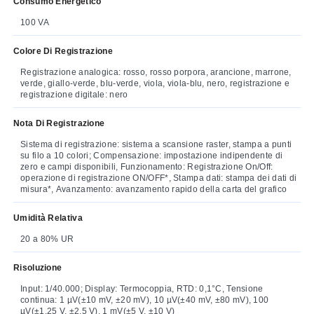
Consumo Energetico
100 VA
Colore Di Registrazione
Registrazione analogica: rosso, rosso porpora, arancione, marrone,
verde, giallo-verde, blu-verde, viola, viola-blu, nero, registrazione e
registrazione digitale: nero
Nota Di Registrazione
Sistema di registrazione: sistema a scansione raster, stampa a punti
su filo a 10 colori; Compensazione: impostazione indipendente di
zero e campi disponibili, Funzionamento: Registrazione On/Off:
operazione di registrazione ON/OFF*, Stampa dati: stampa dei dati di
misura*, Avanzamento: avanzamento rapido della carta del grafico
Umidità Relativa
20 a 80% UR
Risoluzione
Input: 1/40.000; Display: Termocoppia, RTD: 0,1°C, Tensione
continua: 1 µV(±10 mV, ±20 mV), 10 µV(±40 mV, ±80 mV), 100
µV(±1,25 V, ±2,5 V), 1 mV(±5 V, ±10 V)