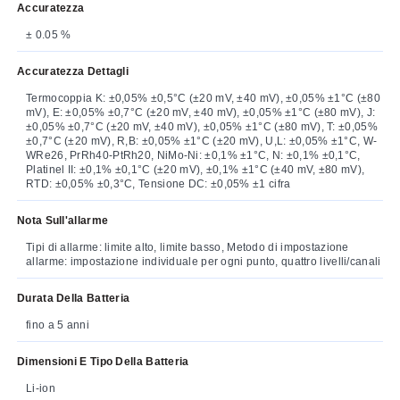
Accuratezza
± 0.05 %
Accuratezza Dettagli
Termocoppia K: ±0,05% ±0,5°C (±20 mV, ±40 mV), ±0,05% ±1°C (±80
mV), E: ±0,05% ±0,7°C (±20 mV, ±40 mV), ±0,05% ±1°C (±80 mV), J:
±0,05% ±0,7°C (±20 mV, ±40 mV), ±0,05% ±1°C (±80 mV), T: ±0,05%
±0,7°C (±20 mV), R,B: ±0,05% ±1°C (±20 mV), U,L: ±0,05% ±1°C, W-
WRe26, PrRh40-PtRh20, NiMo-Ni: ±0,1% ±1°C, N: ±0,1% ±0,1°C,
Platinel II: ±0,1% ±0,1°C (±20 mV), ±0,1% ±1°C (±40 mV, ±80 mV),
RTD: ±0,05% ±0,3°C, Tensione DC: ±0,05% ±1 cifra
Nota Sull'allarme
Tipi di allarme: limite alto, limite basso, Metodo di impostazione
allarme: impostazione individuale per ogni punto, quattro livelli/canali
Durata Della Batteria
fino a 5 anni
Dimensioni E Tipo Della Batteria
Li-ion