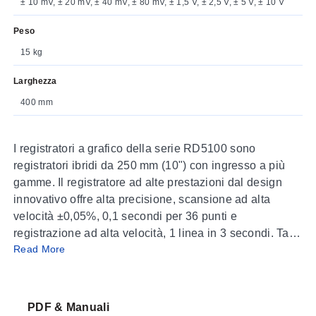
± 10 mV, ± 20 mV, ± 40 mV, ± 80 mV, ± 1,5 V, ± 2,5 V, ± 5 V, ± 10 V
Peso
15 kg
Larghezza
400 mm
I registratori a grafico della serie RD5100 sono
registratori ibridi da 250 mm (10") con ingresso a più
gamme. Il registratore ad alte prestazioni dal design
innovativo offre alta precisione, scansione ad alta
velocità ±0,05%, 0,1 secondi per 36 punti e
registrazione ad alta velocità, 1 linea in 3 secondi. Tasti
Read More
di funzionamento semplici e funzioni di impostazione
tramite PC hanno migliorato drasticamente l'usabilità
del sistema di registrazione.
PDF & Manuali