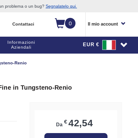
o un problema o un bug?
Segnalatelo qui.
0
Il mio account
Contattaci
Informazioni
EUR €
Aziendali
gsteno-Renio
Fine in Tungsteno-Renio
42,54
€
Da