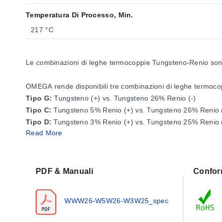
Temperatura Di Processo, Min.
217 °C
Le combinazioni di leghe termocoppie Tungsteno-Renio sono s
OMEGA rende disponibili tre combinazioni di leghe termoco
Tipo G:
Tungsteno (+) vs. Tungsteno 26% Renio (-)
Tipo C:
Tungsteno 5% Renio (+) vs. Tungsteno 26% Renio 
Tipo D:
Tungsteno 3% Renio (+) vs. Tungsteno 25% Renio 
Read More
Per garantire i limiti di errore, OMEGA vende il filo termoc
Renio è stato aggiunto al conduttore positivo dei tipi C e D 
del tipo G non legato.
PDF & Manuali
Confor
Venduto solo in coppie abbinate. Un doppio piede corri
WWW26-W5W26-W3W25_spec