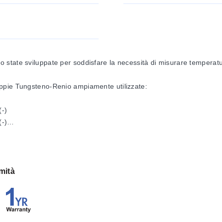
tate sviluppate per soddisfare la necessità di misurare temperature
ppie Tungsteno-Renio ampiamente utilizzate:
(-)
(-)
oppia Tungsteno-Renio solo in coppie abbinate a doppio piede. A causa
per migliorare le caratteristiche di manipolazione. La forza elettromo
mità
sponde a un piede di filo positivo e uno negativo abbinato.