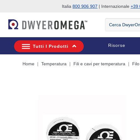
Italia
800 906 907
| Internazionale
+39 
Salta alla ricerca
Salta al contenuto principale
Salta alla navigazione
Cerca
DwyerOmega
Risorse
Tutti I Prodotti
Home
Temperatura
Fili e cavi per temperatura
Fil