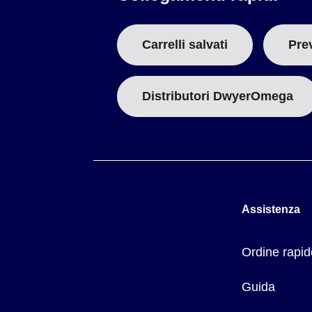
Carrelli salvati
Pre
Distributori DwyerOmega
Assistenza
Ordine rapid
Guida