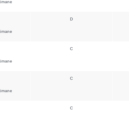
ttimane
D
ttimane
C
ttimane
C
ttimane
C