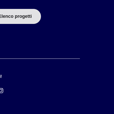
Elenco progetti
!