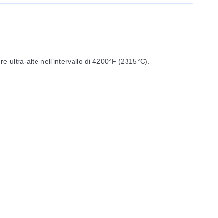
 ultra-alte nell’intervallo di 4200°F (2315°C).
 della fragilità intrinseca del Tungsteno non legato, il
trice media dei tipi C e D è leggermente inferiore a quella