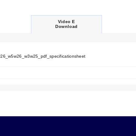
C
Video E
U
Download
R
R
E
N
T
T
6_w5w26_w3w25_pdf_specificationsheet
A
B
: