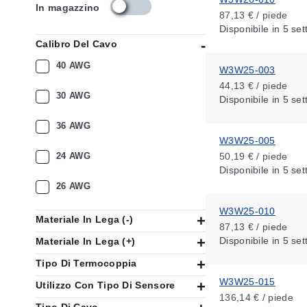
s
In magazzino
87,13 € / piede
k
Disponibile
in 5 se
u
Calibro Del Cavo
_
a
40 AWG
W3W25-003
v
44,13 € / piede
a
30 AWG
Disponibile
in 5 se
i
l
36 AWG
a
W3W25-005
b
i
24 AWG
50,19 € / piede
l
Disponibile
in 5 se
i
26 AWG
t
y
W3W25-010
Materiale In Lega (-)
_
87,13 € / piede
i
Disponibile
in 5 se
Materiale In Lega (+)
t
Tipo Di Termocoppia
W3W25-015
Utilizzo Con Tipo Di Sensore
136,14 € / piede