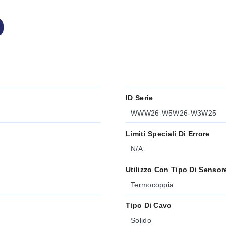
ID Serie
WWW26-W5W26-W3W25
Limiti Speciali Di Errore
N/A
Utilizzo Con Tipo Di Sensor
Termocoppia
Tipo Di Cavo
Solido