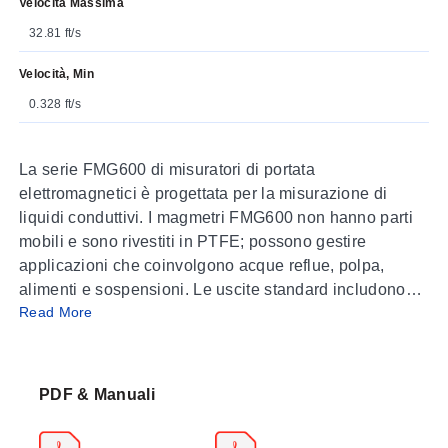
Velocità Massima
32.81 ft/s
Velocità, Min
0.328 ft/s
La serie FMG600 di misuratori di portata
elettromagnetici è progettata per la misurazione di
liquidi conduttivi. I magmetri FMG600 non hanno parti
mobili e sono rivestiti in PTFE; possono gestire
applicazioni che coinvolgono acque reflue, polpa,
alimenti e sospensioni. Le uscite standard includono
Read More
analogica, frequenza e comunicazioni RS485. Il
montaggio opzionale con raccordo tri-clamp sanitario
consente l’uso dei misuratori di portata FMG600 in
applicazioni precedentemente non accessibili ai
PDF & Manuali
magmetri. Sono disponibili modelli con display locale e
remoto.