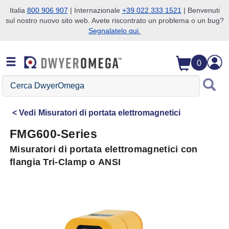
Italia
800 906 907
| Internazionale
+39 022 333 1521
| Benvenuti
sul nostro nuovo sito web. Avete riscontrato un problema o un bug?
Salta alla ricerca
Salta al contenuto principale
Salta alla navigazione
Segnalatelo qui.
0
Cerca
DwyerOmega
Vedi
Misuratori di portata elettromagnetici
FMG600-Series
Misuratori di portata elettromagnetici con
flangia Tri-Clamp o ANSI