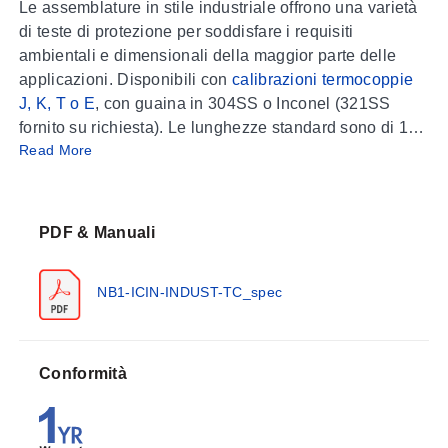
Le assemblature in stile industriale offrono una varietà
di teste di protezione per soddisfare i requisiti
ambientali e dimensionali della maggior parte delle
applicazioni. Disponibili con
calibrazioni termocoppie
J, K, T o E
, con guaina in 304SS o Inconel (321SS
fornito su richiesta). Le lunghezze standard sono di 12"
Read More
inclusi 1/2" per la filettatura del tubo, con altre
lunghezze rapidamente disponibili. Sia la filettatura
sulla sonda che l'apertura per il cavo di estensione
sono 1/2" NPT. I modelli NB2 e NB4 includono un dado
PDF & Manuali
di serraggio e un manicotto in gomma per fili o tubi da
1/8" a 1/4" di diametro esterno. Il morsetto interno è
NB1-ICIN-INDUST-TC_spec
standard su tutti i modelli. Consultare il Reparto
Preventivi Tecnici per prezzi e tempi di consegna su
assemblature rivestite in PFA o su una vasta gamma di
teste non metalliche e altre teste specializzate.
Conformità