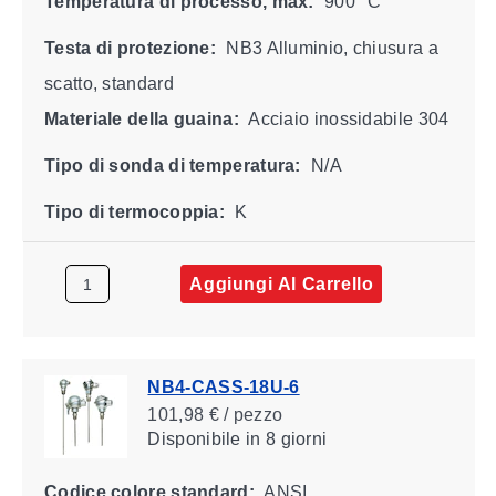
Temperatura di processo, max:
900 °C
Testa di protezione:
NB3 Alluminio, chiusura a
scatto, standard
Materiale della guaina:
Acciaio inossidabile 304
Tipo di sonda di temperatura:
N/A
Tipo di termocoppia:
K
Aggiungi Al Carrello
NB4-CASS-18U-6
101,98 € / pezzo
Disponibile
in 8 giorni
Codice colore standard:
ANSI