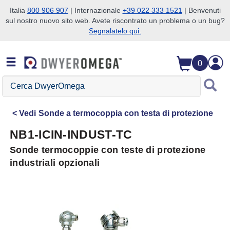
Italia
800 906 907
| Internazionale
+39 022 333 1521
| Benvenuti
sul nostro nuovo sito web. Avete riscontrato un problema o un bug?
Salta alla ricerca
Salta al contenuto principale
Salta alla navigazione
Segnalatelo qui.
0
Cerca
DwyerOmega
Vedi
Sonde a termocoppia con testa di protezione
NB1-ICIN-INDUST-TC
Sonde termocoppie con teste di protezione
industriali opzionali