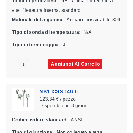
Testa di protezione:
NB1 Ghisa, coperchio a
vite, filettatura interna, standard
Materiale della guaina:
Acciaio inossidabile 304
Tipo di sonda di temperatura:
N/A
Tipo di termocoppia:
J
Aggiungi Al Carrello
NB1-ICSS-14U-6
123,34 € / pezzo
Disponibile
in 8 giorni
Codice colore standard:
ANSI
Tipo di giunzione:
Non collegato a terra