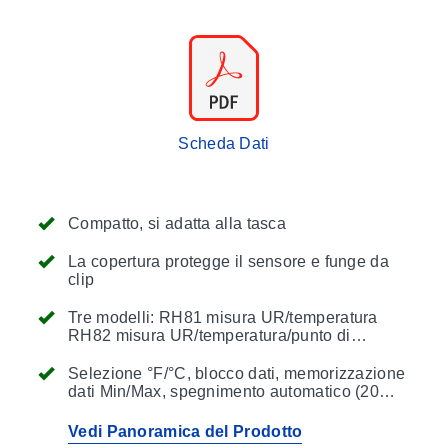
Scheda Dati
Compatto, si adatta alla tasca
La copertura protegge il sensore e funge da
clip
Tre modelli: RH81 misura UR/temperatura
RH82 misura UR/temperatura/punto di
rugiada RH83 misura UR/temperatura/punto
di rugiada/bulbo umido
Selezione °F/°C, blocco dati, memorizzazione
dati Min/Max, spegnimento automatico (20
min)
Vedi Panoramica del Prodotto