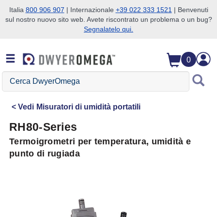
Italia
800 906 907
| Internazionale
+39 022 333 1521
| Benvenuti
sul nostro nuovo sito web. Avete riscontrato un problema o un bug?
Salta alla ricerca
Salta al contenuto principale
Salta alla navigazione
Segnalatelo qui.
0
Cerca
DwyerOmega
Vedi
Misuratori di umidità portatili
RH80-Series
Termoigrometri per temperatura, umidità e
punto di rugiada