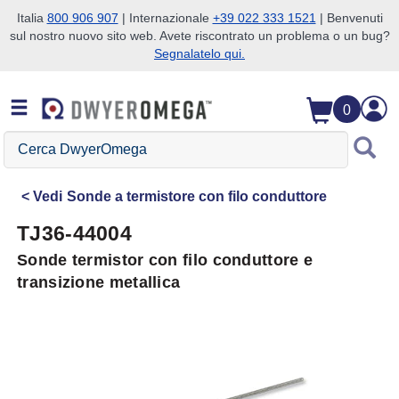
Italia
800 906 907
| Internazionale
+39 022 333 1521
| Benvenuti
sul nostro nuovo sito web. Avete riscontrato un problema o un bug?
Salta alla ricerca
Salta al contenuto principale
Salta alla navigazione
Segnalatelo qui.
0
Cerca
DwyerOmega
Vedi
Sonde a termistore con filo conduttore
TJ36-44004
Sonde termistor con filo conduttore e
transizione metallica