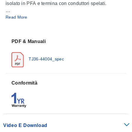
isolato in PFA e termina con conduttori spelati.
Read More
Per opzioni speciali consultare il reparto vendite o
l'ingegneria della temperatura per disponibilità e
prezzi.
PDF & Manuali
Visualizza le tabelle di accuratezza e codice colore
delle termocoppie
TJ36-44004_spec
Conformità
Video E Download