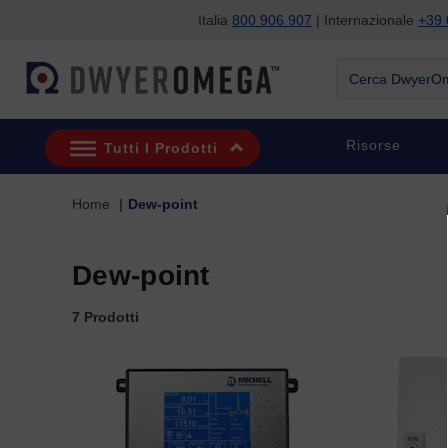
Italia
800 906 907
| Internazionale
+39 
Salta alla ricerca
Salta al contenuto principale
Salta alla navigazione
Cerca DwyerOme
Risorse
Tutti I Prodotti
Home
Dew-point
Dew-point
7 Prodotti