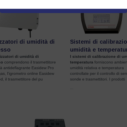
zzatori di umidità di
Sistemi di calibrazi
esso
umidità e temperatu
izzatori di umidità di
I sistemi di calibrazione di um
so
comprendono il trasmettitore
temperatura
forniscono ambien
tà antideflagrante Easidew Pro
umidità relativa e temperatura
as, l'igrometro online Easidew
controllate per il controllo di sen
, il trasmettitore del pu
sonde e trasmettitori. I prodotti
...