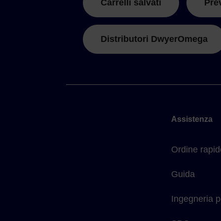
Carrelli salvati
Pre
Distributori DwyerOmega
Assistenza
Ordine rapid
Guida
Ingegneria p