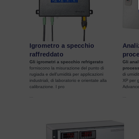
Igrometro a specchio
Anali
raffreddato
proc
Gli igrometri a specchio refrigerato
Gli anal
forniscono la misurazione del punto di
proces
rugiada e dell'umidità per applicazioni
di umidi
industriali, di laboratorio e orientate alla
XP per g
calibrazione. I pro
Advanced
...
...