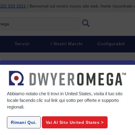
022 333 1521
| Benvenuti sul nostro nuovo sito web. Avete riscontrat
ga
Servizi
I Nostri Marchi
Configurabili
Abbiamo notato che ti trovi in
United States
, visita il tuo sito
locale facendo clic sul link qui sotto per offerte e supporto
regionali.
Rimani Qui.
Vai Al Sito
United States
>