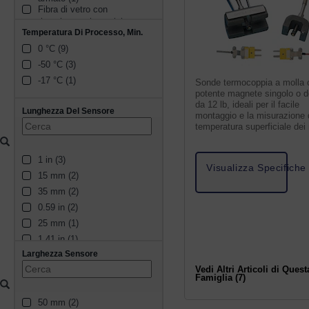
Fibra di vetro con 
rivestimento in acciaio 
Temperatura Di Processo, Min.
inossidabile (1)
0 °C (9)
-50 °C (3)
-17 °C (1)
Sonde termocoppia a molla 
potente magnete singolo o d
da 12 lb, ideali per il facile
Lunghezza Del Sensore
montaggio e la misurazione 
temperatura superficiale dei 
ferrosi.
1 in (3)
Visualizza Specifiche
15 mm (2)
35 mm (2)
0.59 in (2)
25 mm (1)
1.41 in (1)
Larghezza Sensore
1.38 in (1)
Vedi Altri Articoli di Quest
Famiglia (7)
50 mm (2)