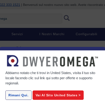
022 333 1521
| Benvenuti sul nostro nuovo sito web. Avete riscontrat
ga
Servizi
I Nostri Marchi
Configurabili
 en superficie
ntaje en superficie
Abbiamo notato che ti trovi in
United States
, visita il tuo sito
locale facendo clic sul link qui sotto per offerte e supporto
regionali.
SA1
cie in
Termocoppie di superficie in
Termocopp
Rimani Qui.
Vai Al Sito
United States
>
ive a
poliimmide autoadesive a
stampa
rat...
risposta rapida
au