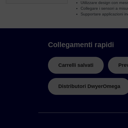
Utilizzare design con mess
Collegare i sensori a misura
Supportare applicazioni ind
Collegamenti rapidi
Carrelli salvati
Pre
Distributori DwyerOmega