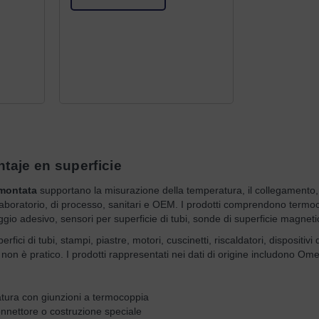
taje en superficie
 montata
supportano la misurazione della temperatura, il collegamento, la
i laboratorio, di processo, sanitari e OEM. I prodotti comprendono termo
gio adesivo, sensori per superficie di tubi, sonde di superficie magnetic
rfici di tubi, stampi, piastre, motori, cuscinetti, riscaldatori, dispositi
 non è pratico. I prodotti rappresentati nei dati di origine includono O
tura con giunzioni a termocoppia
onnettore o costruzione speciale