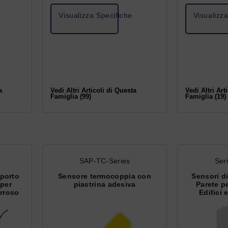
Visualizza Specifiche
Visualizz
a
Vedi Altri Articoli di Questa
Vedi Altri Art
Famiglia (99)
Famiglia (19)
SAP-TC-Series
Ser
porto
Sensore termocoppia con
Sensori d
per
piastrina adesiva
Parete p
erroso
Edifici
Am