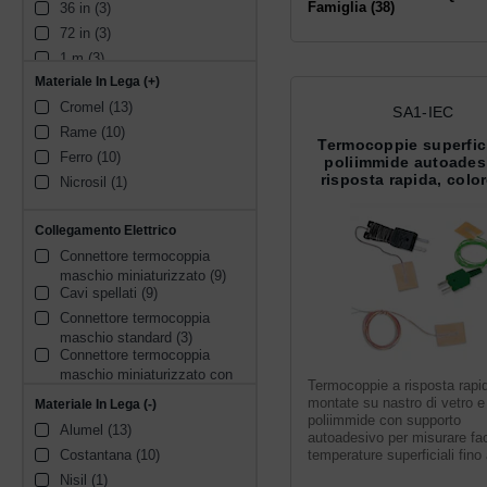
36 in (3)
Famiglia (38)
72 in (3)
1 m (3)
Materiale In Lega (+)
2 m (3)
Cromel (13)
3 m (2)
SA1-IEC
Rame (10)
60 in (1)
Termocoppie superfici
Ferro (10)
150 in (1)
poliimmide autoades
risposta rapida, colo
Nicrosil (1)
3 ft (1)
12 in (1)
Collegamento Elettrico
30 in (1)
Connettore termocoppia 
18 in (1)
maschio miniaturizzato (9)
6 in (1)
Cavi spellati (9)
24 in (1)
Connettore termocoppia 
maschio standard (3)
Connettore termocoppia 
maschio miniaturizzato con 
Termocoppie a risposta rapi
porta bobina (2)
montate su nastro di vetro e
Materiale In Lega (-)
Connettore miniaturizzato a 
poliimmide con supporto
Alumel (13)
sgancio rapido (1)
autoadesivo per misurare fa
Costantana (10)
temperature superficiali fino
°C. Codifica a colori IEC
Nisil (1)