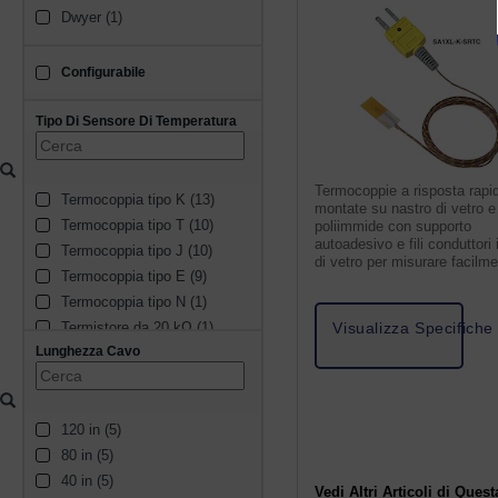
Dwyer (1)
Configurabile
configurable
Tipo Di Sensore Di Temperatura
Termocoppie a risposta rapi
Termocoppia tipo K (13)
montate su nastro di vetro e
Termocoppia tipo T (10)
poliimmide con supporto
autoadesivo e fili conduttori 
Termocoppia tipo J (10)
di vetro per misurare facilm
Termocoppia tipo E (9)
superfici fino a 315 °C.
Termocoppia tipo N (1)
Termistore da 20 kΩ (1)
Visualizza Specifiche
Lunghezza Cavo
Termistore 10 kΩ tipo II (1)
Termistore da 10 kΩ di tipo 
III (1)
120 in (5)
80 in (5)
40 in (5)
Vedi Altri Articoli di Quest