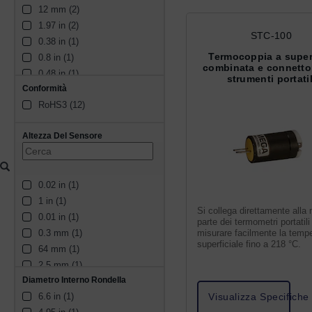
12 mm (2)
1.97 in (2)
STC-100
0.38 in (1)
Termocoppia a super
0.8 in (1)
combinata e connetto
0.48 in (1)
strumenti portatil
Conformità
19 mm (1)
RoHS3 (12)
0.47 in (1)
0.375 in (1)
Altezza Del Sensore
0.02 in (1)
1 in (1)
Si collega direttamente alla
0.01 in (1)
parte dei termometri portatili
0.3 mm (1)
misurare facilmente la temp
superficiale fino a 218 °C.
64 mm (1)
2.5 mm (1)
Diametro Interno Rondella
0.29 in (1)
6.6 in (1)
Visualizza Specifiche
4.3 in (1)