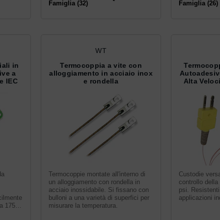
Famiglia (32)
Famiglia (26)
WT
ali in
Termocoppia a vite con
Termocopp
ive a
alloggiamento in acciaio inox
Autoadesiv
re IEC
e rondella
Alta Veloci
da
Termocoppie montate all'interno di
Custodie versat
un alloggiamento con rondella in
controllo della
acciaio inossidabile. Si fissano con
psi. Resistenti 
cilmente
bulloni a una varietà di superfici per
applicazioni ind
 a 175
misurare la temperatura.