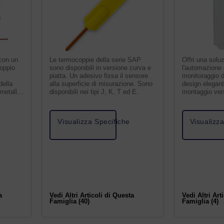
con un
Le termocoppie della serie SAP
Offri una solu
oppio
sono disponibili in versione curva e
l'automazione d
piatta. Un adesivo fissa il sensore
monitoraggio d
della
alla superficie di misurazione. Sono
design eleganti
metalli
disponibili nei tipi J, K, T ed E.
montaggio vers
Visualizza Specifiche
Visualizz
a
Vedi Altri Articoli di Questa
Vedi Altri Art
Famiglia (40)
Famiglia (4)