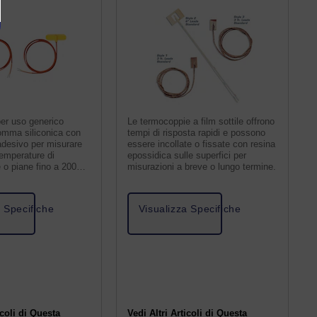
er uso generico
Le termocoppie a film sottile offrono
omma siliconica con
tempi di risposta rapidi e possono
adesivo per misurare
essere incollate o fissate con resina
temperature di
epossidica sulle superfici per
e o piane fino a 200
misurazioni a breve o lungo termine.
a Specifiche
Visualizza Specifiche
icoli di Questa
Vedi Altri Articoli di Questa