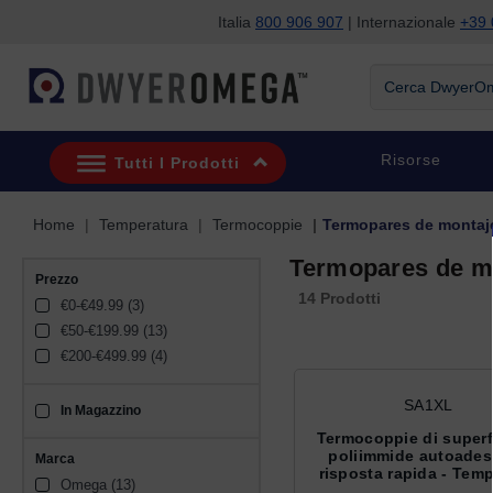
Italia
800 906 907
| Internazionale
+39 
Salta alla ricerca
Salta al contenuto principale
Salta alla navigazione
Cerca DwyerOme
Risorse
Tutti I Prodotti
Home
Temperatura
Termocoppie
Termopares de montaje
Termopares de mo
Prezzo
14 Prodotti
€0-€49.99 (3)
€50-€199.99 (13)
€200-€499.99 (4)
SA1XL
In Magazzino
sku_availability_it
Termocoppie di superfi
poliimmide autoades
Marca
risposta rapida - Tempe
Omega (13)