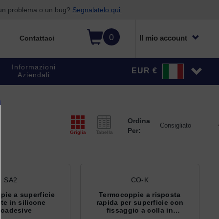
o un problema o un bug?
Segnalatelo qui.
0
Il mio account
Contattaci
Informazioni
EUR €
Aziendali
Ordina
Per:
Griglia
Tabella
SA2
CO-K
ie a superficie
Termocoppie a risposta
te in silicone
rapida per superficie con
toadesive
fissaggio a colla in
poliimmide