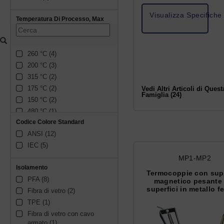
Visualizza Specifiche
Temperatura Di Processo, Max
260 °C (4)
200 °C (3)
315 °C (2)
175 °C (2)
Vedi Altri Articoli di Quest
Famiglia (24)
150 °C (2)
480 °C (1)
Codice Colore Standard
540 °C (1)
ANSI (12)
370 °C (1)
IEC (5)
218 °C (1)
900 °C (1)
MP1-MP2
Isolamento
510 °C (1)
Termocoppie con sup
PFA (8)
425 °C (1)
magnetico pesante 
superfici in metallo f
Fibra di vetro (2)
440 °C (1)
TPE (1)
427 °C (1)
Fibra di vetro con cavo 
205 °C (1)
armato (1)