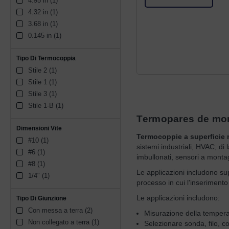
4.95 in (1)
0.098 in (1)
4.32 in (1)
7.4 mm (1)
3.68 in (1)
0.145 in (1)
Tipo Di Termocoppia
Stile 2 (1)
Stile 1 (1)
Stile 3 (1)
Stile 1-B (1)
Termopares de mon
Dimensioni Vite
Termocoppie a superficie
#10 (1)
sistemi industriali, HVAC, d
#6 (1)
imbullonati, sensori a montag
#8 (1)
Le applicazioni includono supe
1/4" (1)
processo in cui l'inserimento
Le applicazioni includono:
Tipo Di Giunzione
Con messa a terra (2)
Misurazione della tempera
Non collegato a terra (1)
Selezionare sonda, filo, c