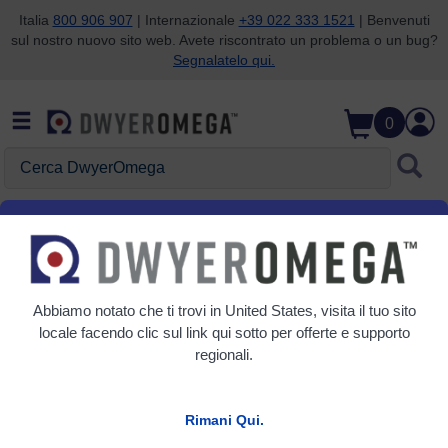
Italia
800 906 907
| Internazionale
+39 022 333 1521
| Benvenuti
sul nostro nuovo sito web. Avete riscontrato un problema o un bug?
Salta alla ricerca
Salta al contenuto principale
Salta alla navigazione
Segnalatelo qui.
0
Cerca
DwyerOmega
Home
OM-EL-USB-RT
Abbiamo notato che ti trovi in
United States
, visita il tuo sito
locale facendo clic sul link qui sotto per offerte e supporto
regionali.
Rimani Qui.