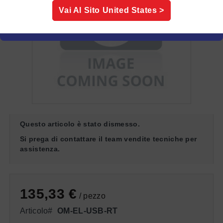
Vai Al Sito
United States
>
Questo articolo è stato dismesso.
Si prega di contattare il team vendite tecniche per
assistenza.
135,33 €
/ pezzo
Articolo#
OM-EL-USB-RT