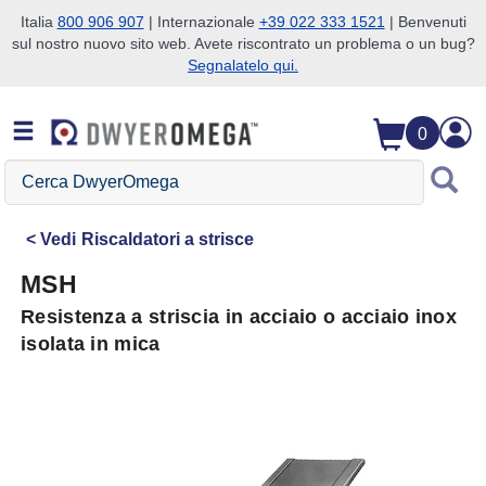
Italia
800 906 907
| Internazionale
+39 022 333 1521
| Benvenuti
sul nostro nuovo sito web. Avete riscontrato un problema o un bug?
Salta alla ricerca
Salta al contenuto principale
Salta alla navigazione
Segnalatelo qui.
0
Cerca
DwyerOmega
Vedi
Riscaldatori a strisce
MSH
Resistenza a striscia in acciaio o acciaio inox
isolata in mica