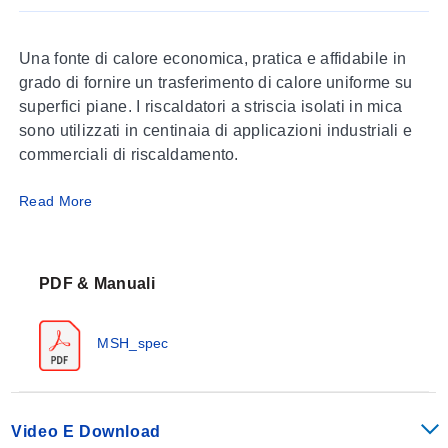
Una fonte di calore economica, pratica e affidabile in
grado di fornire un trasferimento di calore uniforme su
superfici piane. I riscaldatori a striscia isolati in mica
sono utilizzati in centinaia di applicazioni industriali e
commerciali di riscaldamento.
Read More
Specifiche e Tolleranze
Se sono richieste tolleranze più strette, consultare
Omega. La dimensione fisica di un riscaldatore
combinata con le specifiche elettriche determinerà i
PDF & Manuali
minimi e massimi effettivi.
Prestazioni
MSH_spec
Temperatura massima della guaina:
Acciaio resistente alla ruggine:
480°C (900°F)
Acciaio inossidabile:
650°C (1200°F)
Densità nominale di potenza:
5 a 45 Watt/in² (0.8 a
Video E Download
7.0 Watt/cm²)