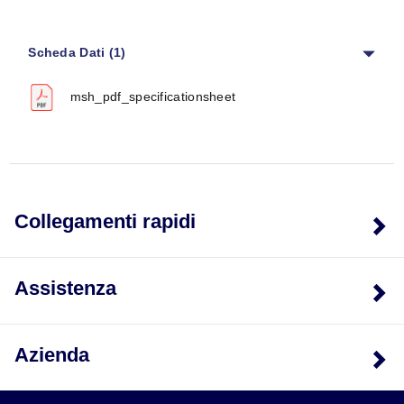
Densità massima di potenza:
Dipende dalla
temperatura di esercizio e dalla dimensione del
Scheda Dati (1)
riscaldatore; 38 Watt/in² (5.9 Watt/cm²) massimo quando
è richiesta l'approvazione UL e CSA
msh_pdf_specificationsheet
Specifiche elettriche
Tensione massima:
480V
Amperaggio massimo:
Terminazione filo conduttore:
10 A
Terminazioni a vite:
8-32UNF—20 A; 10-32UNF—25
A
Collegamenti rapidi
Tolleranza resistenza:
10%, -5%
Tolleranza potenza:
5%, -10%
Specifiche materiali e dimensioni fisiche
Assistenza
Materiale standard della guaina:
Acciaio resistente
alla ruggine
Opzionale:
Acciaio inossidabile o alluminio
Azienda
Spessore nominale:
4.76 mm (3/16")
Larghezza minima:
15.88 mm (5/8"), può variare a