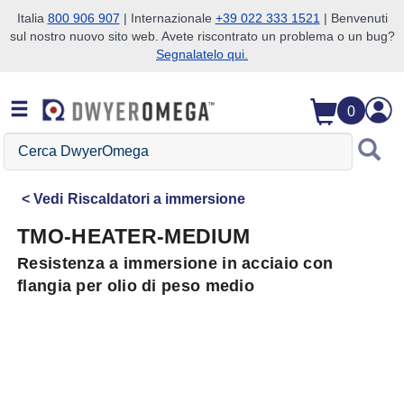
Italia
800 906 907
| Internazionale
+39 022 333 1521
| Benvenuti
sul nostro nuovo sito web. Avete riscontrato un problema o un bug?
Salta alla ricerca
Salta al contenuto principale
Salta alla navigazione
Segnalatelo qui.
0
Cerca
DwyerOmega
Vedi
Riscaldatori a immersione
TMO-HEATER-MEDIUM
Resistenza a immersione in acciaio con
flangia per olio di peso medio