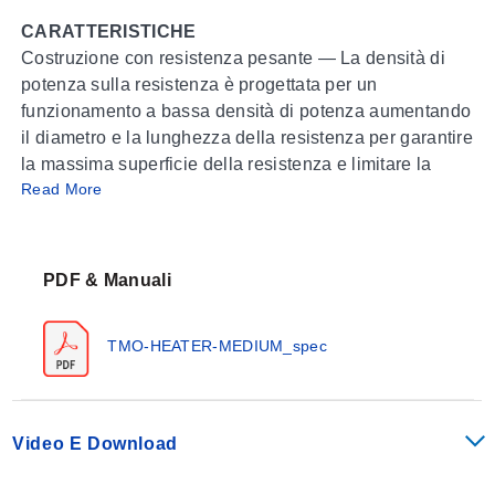
CARATTERISTICHE
Costruzione con resistenza pesante — La densità di
potenza sulla resistenza è progettata per un
funzionamento a bassa densità di potenza aumentando
il diametro e la lunghezza della resistenza per garantire
la massima superficie della resistenza e limitare la
Read More
temperatura della superficie della resistenza, offrendo
una maggiore durata della resistenza.
ATTENZIONE E AVVERTENZA!
PDF & Manuali
Possono verificarsi incendi e scosse elettriche se i
prodotti vengono utilizzati in modo improprio o installati
TMO-HEATER-MEDIUM_spec
o utilizzati da personale non qualificato. Consultare la
copertina posteriore per ulteriori avvertenze.
Video E Download
1
kW
Dim.B
Peso
E1 Custodia Generale