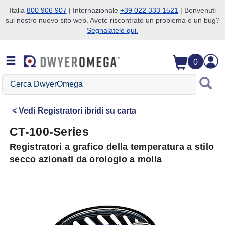
Italia
800 906 907
| Internazionale
+39 022 333 1521
| Benvenuti
sul nostro nuovo sito web. Avete riscontrato un problema o un bug?
Salta alla ricerca
Salta al contenuto principale
Salta alla navigazione
Segnalatelo qui.
0
Cerca
DwyerOmega
Vedi
Registratori ibridi su carta
CT-100-Series
Registratori a grafico della temperatura a stilo
secco azionati da orologio a molla