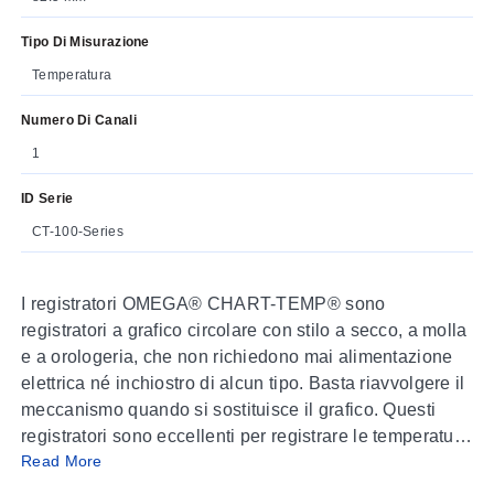
Tipo Di Misurazione
Temperatura
Numero Di Canali
1
ID Serie
CT-100-Series
I registratori OMEGA® CHART-TEMP® sono
registratori a grafico circolare con stilo a secco, a molla
e a orologeria, che non richiedono mai alimentazione
elettrica né inchiostro di alcun tipo. Basta riavvolgere il
meccanismo quando si sostituisce il grafico. Questi
registratori sono eccellenti per registrare le temperature
Read More
all’interno di edifici, frigoriferi o forni. Sono disponibili
unità con intervalli fino a 500 °F.