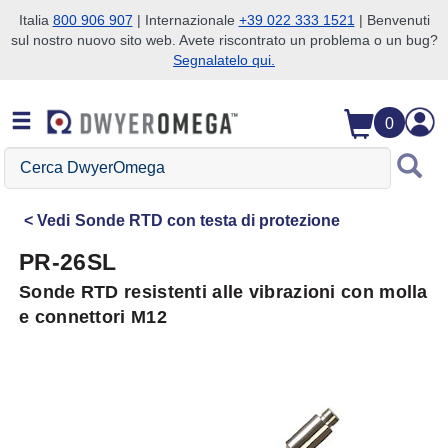
Italia
800 906 907
| Internazionale
+39 022 333 1521
| Benvenuti
sul nostro nuovo sito web. Avete riscontrato un problema o un bug?
Salta alla ricerca
Salta al contenuto principale
Salta alla navigazione
Segnalatelo qui.
0
Cerca
DwyerOmega
Vedi
Sonde RTD con testa di protezione
PR-26SL
Sonde RTD resistenti alle vibrazioni con molla
e connettori M12