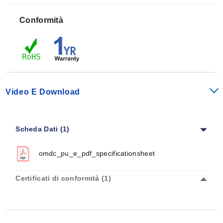
Nuovi modelli per esterni (NEMA 3R) disponibili:
Conformità
serie OMDC-PU-R
Video E Download
Scheda Dati (1)
omdc_pu_e_pdf_specificationsheet
Certificati di conformità (1)