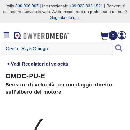
Italia
800 906 907
| Internazionale
+39 022 333 1521
| Benvenuti
sul nostro nuovo sito web. Avete riscontrato un problema o un bug?
Salta alla ricerca
Salta al contenuto principale
Salta alla navigazione
Segnalatelo qui.
0
Cerca
DwyerOmega
Vedi
Regolatori di velocità
OMDC-PU-E
Sensore di velocità per montaggio diretto
sull'albero del motore