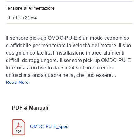
Tensione Di Alimentazione
Da 4,5 a 24 Vcc
Il sensore pick-up OMDC-PU-E è un modo economico
e affidabile per monitorare la velocità del motore. Il suo
design unico facilita l’installazione in aree altrimenti
difficili da raggiungere. Il sensore pick-up OMDC-PU-E
funziona a un livello da 5 a 24 volt producendo
un’uscita a onda quadra netta, che può essere
Read More
collegata a tachimetro, controllo a circuito chiuso,
contatore o qualsiasi altro dispositivo digitale. La serie
pick-up OMDC-PU-E include anche un modello a
quadratura per monitorare sia la velocità che la
PDF & Manuali
direzione del motore fornendo due segnali di uscita a
onda quadra sfasati di 81°.
OMDC-PU-E_spec
Visualizza le
Specifiche
per istruzioni di montaggio
semplici.