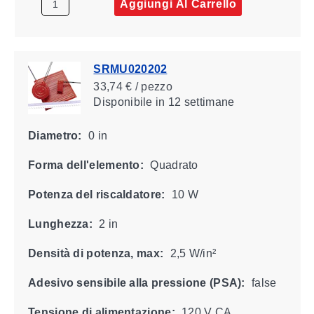
Aggiungi Al Carrello
SRMU020202
33,74 € / pezzo
Disponibile
in 12 settimane
Diametro:
0 in
Forma dell'elemento:
Quadrato
Potenza del riscaldatore:
10 W
Lunghezza:
2 in
Densità di potenza, max:
2,5 W/in²
Adesivo sensibile alla pressione (PSA):
false
Tensione di alimentazione:
120 V CA