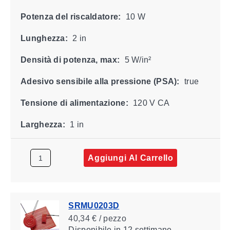
Potenza del riscaldatore:
10 W
Lunghezza:
2 in
Densità di potenza, max:
5 W/in²
Adesivo sensibile alla pressione (PSA):
true
Tensione di alimentazione:
120 V CA
Larghezza:
1 in
Aggiungi Al Carrello
SRMU0203D
40,34 € / pezzo
Disponibile
in 12 settimane