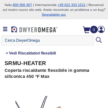
Italia
800 906 907
| Internazionale
+39 022 333 1521
| Benvenuti
sul nostro nuovo sito web. Avete riscontrato un problema o un bug?
Salta alla ricerca
Salta al contenuto principale
Salta alla navigazione
Segnalatelo qui.
0
Cerca
DwyerOmega
Vedi
Riscaldatori flessibili
SRMU-HEATER
Coperta riscaldante flessibile in gomma
siliconica 450 °F Max