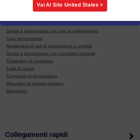
Vai Al Sito
United States
>
Try some of these popular categories:
Sonda a termocoppia con cavi di collegamento
Cavo termocoppia
Registratori di dati di temperatura e umidità
Sonda a termocoppia con connettori integrati
Trasduttori di pressione
Celle di carico
Connettori di temperatura
Misuratori di portata massica
Manometri
Collegamenti rapidi