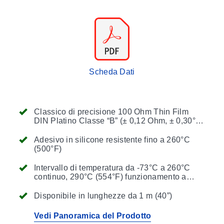
Scheda Dati
Classico di precisione 100 Ohm Thin Film
DIN Platino Classe “B” (± 0,12 Ohm, ± 0,30°C
a 0°C)
Adesivo in silicone resistente fino a 260°C
(500°F)
Intervallo di temperatura da -73°C a 260°C
continuo, 290°C (554°F) funzionamento a
breve termine se installato con cementi
OMEGABOND Air Set
Disponibile in lunghezze da 1 m (40”)
Vedi Panoramica del Prodotto