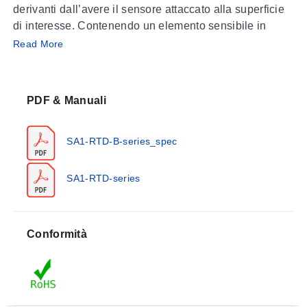
derivanti dall’avere il sensore attaccato alla superficie
di interesse. Contenendo un elemento sensibile in
platino a pellicola sottile, la resistenza del SA1-RTD
Read More
non è influenzata dal montaggio su superfici curve.
Grazie a un tempo di risposta termica rapido, il SA1-
RTD risponde velocemente alle variazioni di
PDF & Manuali
temperatura per misurazioni rapide e affidabili.
SA1-RTD-B-series_spec
SA1-RTD-series
Conformità