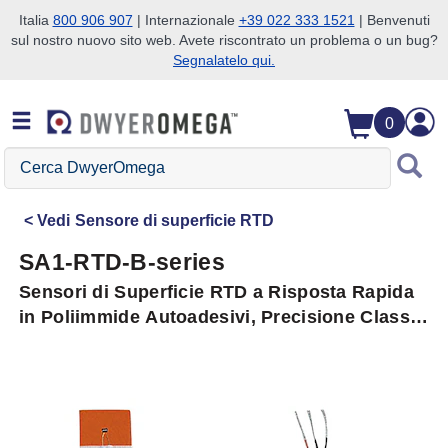
Italia
800 906 907
| Internazionale
+39 022 333 1521
| Benvenuti
sul nostro nuovo sito web. Avete riscontrato un problema o un bug?
Salta alla ricerca
Salta al contenuto principale
Salta alla navigazione
Segnalatelo qui.
0
Cerca
DwyerOmega
Vedi
Sensore di superficie RTD
SA1-RTD-B-series
Sensori di Superficie RTD a Risposta Rapida
in Poliimmide Autoadesivi, Precisione Classe
B