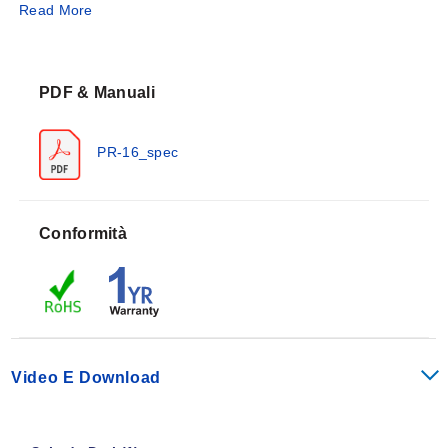
Read More
altri luoghi per un facile accesso. Il termine standard è
costituito da fili conduttori spelati. È disponibile con
elemento PT100 „¦ o PT1000 „¦.
PDF & Manuali
PR-16_spec
Conformità
Video E Download