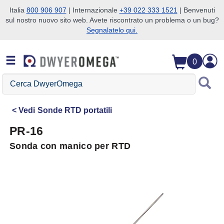
Italia
800 906 907
| Internazionale
+39 022 333 1521
| Benvenuti
sul nostro nuovo sito web. Avete riscontrato un problema o un bug?
Salta alla ricerca
Salta al contenuto principale
Salta alla navigazione
Segnalatelo qui.
0
Cerca
DwyerOmega
Vedi
Sonde RTD portatili
PR-16
Sonda con manico per RTD