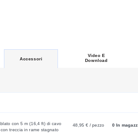
Video E
C
Accessori
Download
U
R
R
lato con 5 m (16,4 ft) di cavo 
48,95 € / pezzo
0 In magazz
i con treccia in rame stagnato
E