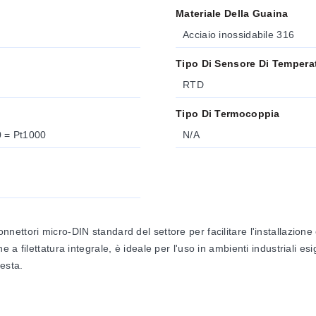
Materiale Della Guaina
Acciaio inossidabile 316
Tipo Di Sensore Di Tempera
RTD
Tipo Di Termocoppia
t100 200 = Pt200 500 = Pt500 1000 = Pt1000
N/A
ttori micro-DIN standard del settore per facilitare l'installazione e
a filettatura integrale, è ideale per l'uso in ambienti industriali es
iesta.