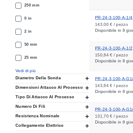
250 mm
PR-24-3-100-A-1/4
0 in
143,00 € / pezzo
Disponibile
in 8 gio
2 in
50 mm
PR-24-3-100-A-1/2
150,84 € / pezzo
25 mm
Disponibile
in 8 gio
Vedi di più
Diametro Della Sonda
PR-24-3-100-A-G1
143,84 € / pezzo
Dimensioni Attacco Al Processo
Disponibile
in 8 gio
Tipo Di Attacco Al Processo
Numero Di Fili
PR-24-3-100-A-G1
Resistenza Nominale
131,70 € / pezzo
Disponibile
in 8 gio
Collegamento Elettrico