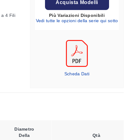
Acquista Modelli
a 4 Fili
Più Variazioni Disponibili
Vedi tutte le opzioni della serie qui sotto
Scheda Dati
Diametro
Lunghezza
Dime
Della
Della
Qtà
Atta