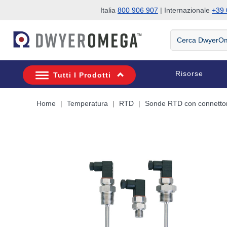
Italia
800 906 907
| Internazionale
+39 
Salta alla ricerca
Salta al contenuto principale
Salta alla navigazione
Cerca
DwyerOmega
Risorse
Tutti I Prodotti
Home
Temperatura
RTD
Sonde RTD con connetto