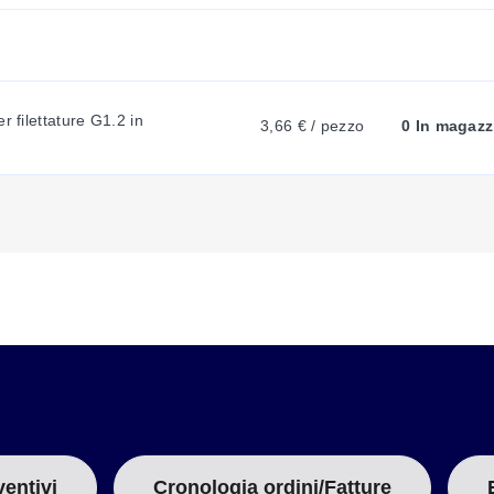
N
T
r filettature G1.2 in
3,66 € / pezzo
0 In magazz
T
A
B
:
ventivi
Cronologia ordini/Fatture