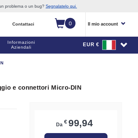
o un problema o un bug?
Segnalatelo qui.
0
Il mio account
Contattaci
Informazioni
EUR €
Aziendali
IN
ggio e connettori Micro-DIN
99,94
€
Da