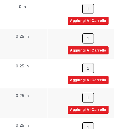
0 in
0 in
N
Aggiungi Al Carrello
0.25 in
4 in
1/2 p
Aggiungi Al Carrello
0.25 in
6 in
1/4 p
Aggiungi Al Carrello
0.25 in
2 in
1/2 p
Aggiungi Al Carrello
0.25 in
3 in
1/2 p