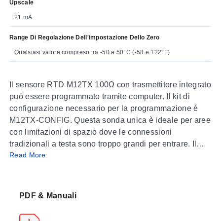
Upscale
21 mA
Range Di Regolazione Dell'impostazione Dello Zero
Qualsiasi valore compreso tra -50 e 50°C (-58 e 122°F)
Il sensore RTD M12TX 100Ω con trasmettitore integrato
può essere programmato tramite computer. Il kit di
configurazione necessario per la programmazione è
M12TX-CONFIG. Questa sonda unica è ideale per aree
con limitazioni di spazio dove le connessioni
tradizionali a testa sono troppo grandi per entrare. Il
Read More
design a filetto M12 offre una connessione industriale
sicura. Il trasmettitore di temperatura è progettato con
sonda a cavo mineralmente isolato (MgO) che permette
alla sonda di avere un raggio minimo di curvatura pari a
PDF & Manuali
tre volte il diametro.