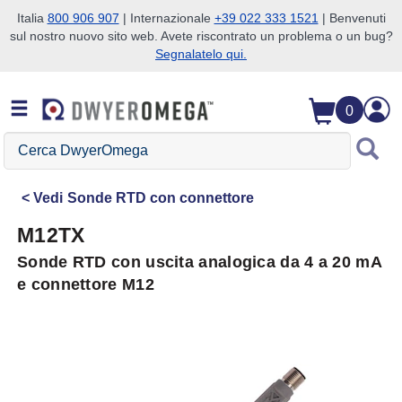
Italia
800 906 907
| Internazionale
+39 022 333 1521
| Benvenuti
sul nostro nuovo sito web. Avete riscontrato un problema o un bug?
Salta alla ricerca
Salta al contenuto principale
Salta alla navigazione
Segnalatelo qui.
0
Cerca
DwyerOmega
Vedi
Sonde RTD con connettore
M12TX
Sonde RTD con uscita analogica da 4 a 20 mA
e connettore M12