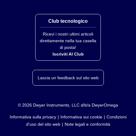
IEC751 - tempo per raggiungere il 63,2% della
variazione istantanea di temperatura) tre volte il
diametro.
Club tecnologico
Ricevi i nostri ultimi articoli
direttamente nella tua casella
di posta!
Iscriviti Al Club
Lascia un feedback sul sito web
©
2026
Dwyer Instruments, LLC d/b/a DwyerOmega
Informativa sulla privacy
Informativa sui cookie
Condizioni
d'uso del sito web
Note legali e conformità