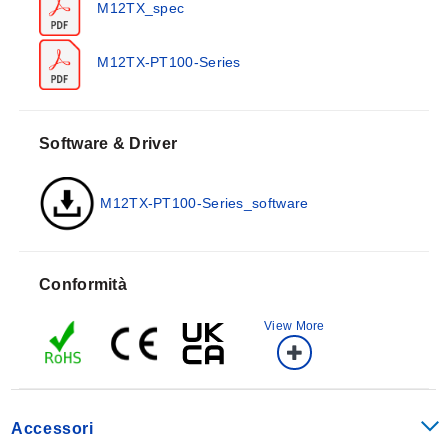
M12TX_spec
Specifiche
Corpo:
Materiale termoplastico
Tipo di sonda:
Cavo compatto mineralmente isolato
M12TX-PT100-Series
AISI 316L SS
Raggio minimo di curvatura della sonda:
Tre volte il
diametro esterno [eccetto la punta sensibile che ha una
Software & Driver
lunghezza di 30 mm (1,2')]
Connessione:
M12x1 maschio conforme a VDE0627
M12TX-PT100-Series_software
(connessione di uscita)
Sensore:
RTD Pt100 classe A fino a 300°C conforme a
IEC751
Campo di misura:
-50 a 500°C (-58 a 932°F)
Conformità
Tmax. elettronica:
80°C (176°F)
Monitoraggio guasto sensore:
View More
Selezionabile:
azione upscale (>21.0 mA) o downscale
(<3.6 mA)
Corto circuito sensore:
fissato su azione downscale
(<3.6 mA)
Accessori
Uscita