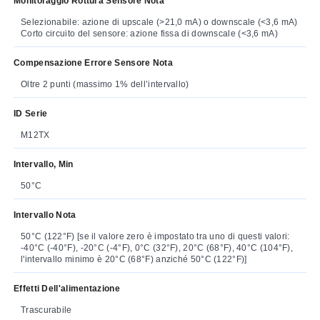
Monitoraggio Rottura Sensore Nota
Selezionabile: azione di upscale (>21,0 mA) o downscale (<3,6 mA)
Corto circuito del sensore: azione fissa di downscale (<3,6 mA)
Compensazione Errore Sensore Nota
Oltre 2 punti (massimo 1% dell’intervallo)
ID Serie
M12TX
Intervallo, Min
50°C
Intervallo Nota
50°C (122°F) [se il valore zero è impostato tra uno di questi valori:
-40°C (-40°F), -20°C (-4°F), 0°C (32°F), 20°C (68°F), 40°C (104°F),
l'intervallo minimo è 20°C (68°F) anziché 50°C (122°F)]
Effetti Dell'alimentazione
Trascurabile