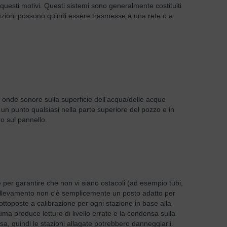
 questi motivi. Questi sistemi sono generalmente costituiti
azioni possono quindi essere trasmesse a una rete o a
 le onde sonore sulla superficie dell'acqua/delle acque
 un punto qualsiasi nella parte superiore del pozzo e in
o sul pannello.
e per garantire che non vi siano ostacoli (ad esempio tubi,
i sollevamento non c'è semplicemente un posto adatto per
sottoposte a calibrazione per ogni stazione in base alla
 produce letture di livello errate e la condensa sulla
a, quindi le stazioni allagate potrebbero danneggiarli.