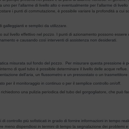
 uno per l'allarme di livello alto o eventualmente per l'allarme di live
ostare i punti di commutazione, è possibile variare la profondità a cui 
galleggianti e semplici da utilizzare.
ul livello effettivo nel pozzo. I punti di azionamento possono essere dif
onamento e causando così interventi di assistenza non desiderati.
idrostatica misurata sul fondo del pozzo. Per misurare questa pressione 
terno di quel tubo è possibile determinare il livello delle acque reflue. 
entazione dell'aria, un flussometro e un pressostato o un trasmettitore
to per il monitoraggio in continuo o per il semplice controllo on/off.
i richiedono una pulizia periodica del tubo del gorgogliatore, che può f
i controllo più sofisticati in grado di fornire informazioni in tempo rea
re meno dispendiosi in termini di tempo la segnalazione dei problemi e l