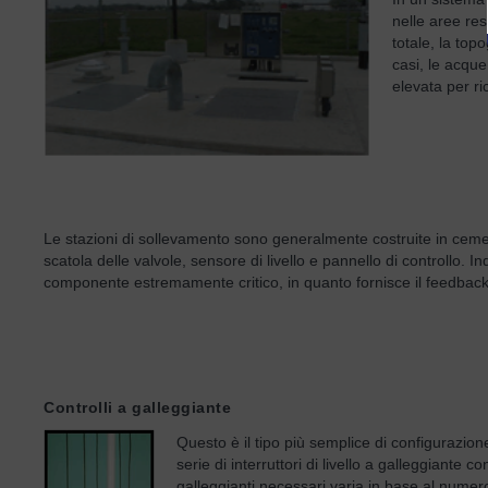
nelle aree res
totale, la top
casi, le acqu
elevata per ri
Le stazioni di sollevamento sono generalmente costruite in ceme
scatola delle valvole, sensore di livello e pannello di controllo. 
componente estremamente critico, in quanto fornisce il feedba
Controlli a galleggiante
Questo è il tipo più semplice di configurazion
serie di interruttori di livello a galleggiante
galleggianti necessari varia in base al numero