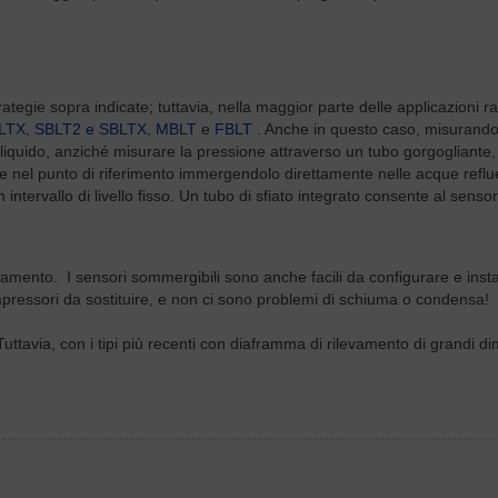
rategie sopra indicate; tuttavia, nella maggior parte delle
applicazioni r
LTX
,
SBLT2 e SBLTX
,
MBLT
e
FBLT
. Anche in questo caso, misurando
l liquido, anziché misurare la pressione attraverso un tubo gorgogliante, c
ne nel punto di riferimento immergendolo direttamente nelle acque reflu
 intervallo di livello fisso. Un tubo di sfiato integrato consente al sen
ionamento. I sensori sommergibili sono anche facili da configurare e insta
ompressori da sostituire, e non ci sono problemi di schiuma o condensa!
 Tuttavia, con i tipi più recenti con diaframma di rilevamento di grandi 