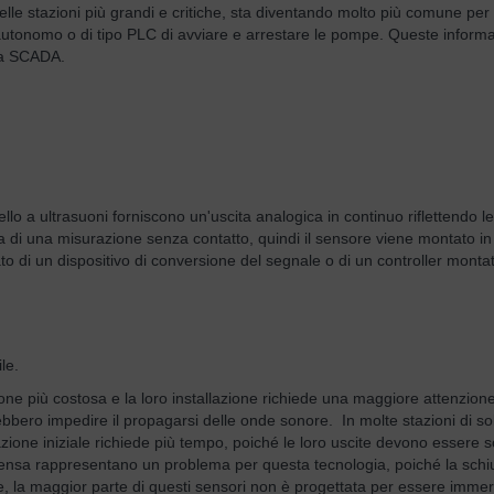
 nelle stazioni più grandi e critiche, sta diventando molto più comune per
autonomo o di tipo PLC di avviare e arrestare le pompe. Queste inform
ema SCADA.
ivello a ultrasuoni forniscono un'uscita analogica in continuo riflettendo
tta di una misurazione senza contatto, quindi il sensore viene montato in
o di un dispositivo di conversione del segnale o di un controller montat
le.
zione più costosa e la loro installazione richiede una maggiore attenzion
potrebbero impedire il propagarsi delle onde sonore. In molte stazioni d
razione iniziale richiede più tempo, poiché le loro uscite devono essere 
nsa rappresentano un problema per questa tecnologia, poiché la schiuma
, la maggior parte di questi sensori non è progettata per essere immers