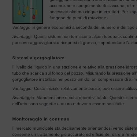
accensione e spegnimento di ciascuna, oltre a
necessari almeno cinque interruttori. Per imp
fungono da punti di rotazione.
Vantaggi:
In genere economici a seconda del numero e del tipo di 
Svantaggi:
Questi sistemi non forniscono alcun feedback continuo s
possono aggrovigliarsi o ricoprirsi di grasso, impedendone l'azi
Sistemi a gorgogliatore
Il livello del liquido in una stazione è relativo alla pressione 
tubo che scarica sul fondo del pozzo. Misurando la pressione all'in
gorgogliatore installato nel pozzo umido, un compressore di alim
Vantaggio:
Costo iniziale relativamente basso; può essere utilizza
Svantaggio:
Manutenzione e costi operativi totali. Questi sistem
dell'aria sono soggette a usura e devono essere sostituite.
Monitoraggio in continuo
Il mercato municipale sta decisamente orientandosi verso sistemi d
consente un trattamento più accurato ed efficiente, oltre a rende