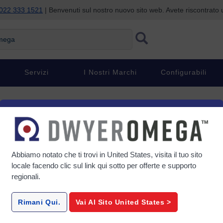
022 333 1521
| Benvenuti sul nostro nuovo sito web. Avete riscontrat
ga
Servizi
I Nostri Marchi
Configurabili
ella stazione di sollevament
zioni di sollevamento? Dwyer Instruments potrebbe avere la soluzione eco
Abbiamo notato che ti trovi in
United States
, visita il tuo sito
ggi e gli svantaggi di ciascuna, nonché un'opzione che potreste prender
locale facendo clic sul link qui sotto per offerte e supporto
regionali.
Rimani Qui.
Vai Al Sito
United States
>
di raccolta delle acque reflue alimentato per gravità "ideale", le acque 