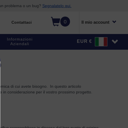
o un problema o un bug?
Segnalatelo qui.
0
Il mio account
Contattaci
Informazioni
EUR €
Aziendali
o
nomica di cui avete bisogno. In questo articolo
e in considerazione per il vostro prossimo progetto.
reflue scorrerebbero in discesa dal loro punto di origine