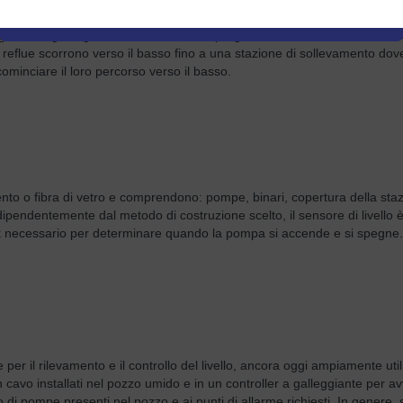
idenziali o commerciali fino alla loro destinazione finale, l'impianto di tr
ografia, la geologia, l'economia, ecc., il progetto ideale delle tubazioni
e reflue scorrono verso il basso fino a una stazione di sollevamento dov
cominciare il loro percorso verso il basso.
nto o fibra di vetro e comprendono: pompe, binari, copertura della sta
Indipendentemente dal metodo di costruzione scelto, il sensore di livello 
ck necessario per determinare quando la pompa si accende e si spegne.
e per il rilevamento e il controllo del livello, ancora oggi ampiamente u
 con cavo installati nel pozzo umido e in un controller a galleggiante per 
 di pompe presenti nel pozzo e ai punti di allarme richiesti. In genere, 