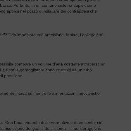
llo basso. Pertanto, in un comune sistema duplex sono
sono appesi nel pozzo o installare dei contrappesi che
ficili da impostare con precisione. Inoltre, i galleggianti
è possibile pompare un volume d'aria costante attraverso un
I sistemi a gorgogliatore sono costituiti da un tubo
 di pressione.
acilmente intasarsi, mentre le alimentazioni meccaniche
le. Con l'inasprimento delle normative sull'ambiente, ciò
a risoluzione dei guasti del sistema. Il monitoraggio in