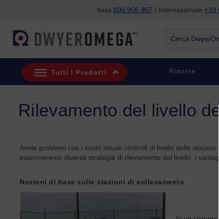
Italia
800 906 907
| Internazionale
+39 
Salta alla ricerca
Salta al contenuto principale
Salta alla navigazione
Cerca DwyerOme
Risorse
Tutti I Prodotti
Rilevamento del livello d
Avete problemi con i vostri attuali controlli di livello delle sta
esamineremo diverse strategie di rilevamento del livello, i vanta
Nozioni di base sulle stazioni di sollevamento
In un sistema 