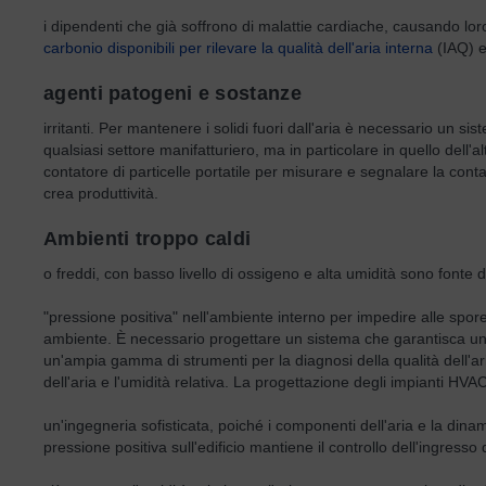
i dipendenti che già soffrono di malattie cardiache, causando lor
carbonio disponibili per rilevare la qualità dell'aria interna
(IAQ) e
agenti patogeni e sostanze
irritanti. Per mantenere i solidi fuori dall'aria è necessario un s
qualsiasi settore manifatturiero, ma in particolare in quello dell'a
contatore di particelle portatile per misurare e segnalare la c
crea produttività.
Ambienti troppo caldi
o freddi, con basso livello di ossigeno e alta umidità sono fonte
"pressione positiva" nell'ambiente interno per impedire alle spor
ambiente. È necessario progettare un sistema che garantisca un equ
un'ampia gamma di strumenti per la diagnosi della qualità dell'ar
dell'aria e l'umidità relativa. La progettazione degli impianti HVA
un'ingegneria sofisticata, poiché i componenti dell'aria e la dina
pressione positiva sull'edificio mantiene il controllo dell'ingres