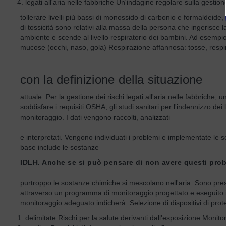
legati all'aria nelle fabbriche Un'indagine regolare sulla gestione
tollerare livelli più bassi di monossido di carbonio e formaldeide
di tossicità sono relativi alla massa della persona che ingerisce l
ambiente e scende al livello respiratorio dei bambini. Ad esempio:
mucose (occhi, naso, gola) Respirazione affannosa: tosse, respir
con la definizione della situazione
attuale. Per la gestione dei rischi legati all'aria nelle fabbriche, 
soddisfare i requisiti OSHA, gli studi sanitari per l'indennizzo d
monitoraggio. I dati vengono raccolti, analizzati
e interpretati. Vengono individuati i problemi e implementate l
base include le sostanze
IDLH. Anche se si può pensare di non avere questi prob
purtroppo le sostanze chimiche si mescolano nell'aria. Sono pres
attraverso un programma di monitoraggio progettato e eseguito in 
monitoraggio adeguato indicherà: Selezione di dispositivi di protez
delimitate Rischi per la salute derivanti dall'esposizione Monito