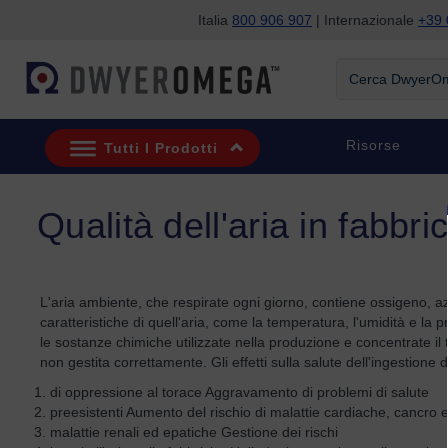
Italia
800 906 907
| Internazionale
+39 
Salta alla ricerca
Salta al contenuto principale
Salta alla navigazione
Cerca DwyerOme
Risorse
Tutti I Prodotti
Qualità dell'aria in fabb
L'aria ambiente, che respirate ogni giorno, contiene ossigeno, 
caratteristiche di quell'aria, come la temperatura, l'umidità e l
le sostanze chimiche utilizzate nella produzione e concentrate il
non gestita correttamente. Gli effetti sulla salute dell'ingestione
di oppressione al torace Aggravamento di problemi di salute
preesistenti Aumento del rischio di malattie cardiache, cancro 
malattie renali ed epatiche Gestione dei rischi