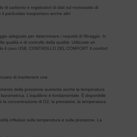
o di carbonio e registratori di dati sul monossido
di
l particolato trasportano anche altri
gio adeguato per determinare i requisiti di filtraggio. In
a qualità e di controllo della qualità. Utilizzate un
ilizzando il cavo USB. CONTROLLO DEL COMFORT Il comfort
 cercano di mantenere una
. L'aumento della pressione aumenta anche la temperatura
e barometrica. L'equilibrio è fondamentale. È disponibile
te la concentrazione di O2, la pressione, la temperatura
idità influisce sulla temperatura e sulla pressione. La