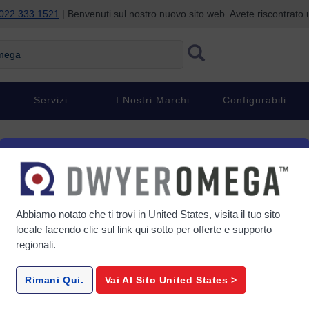
022 333 1521
| Benvenuti sul nostro nuovo sito web. Avete riscontrat
ga
Servizi
I Nostri Marchi
Configurabili
rica: cinque sostanze e condi
azoto, anidride carbonica e sostanze chimiche come la formaldeide o il
Abbiamo notato che ti trovi in
United States
, visita il tuo sito
a pressione barometrica, determinano il comfort delle persone che lavora
locale facendo clic sul link qui sotto per offerte e supporto
 tutto in uno spazio ristretto come una Fabbrica. L'aria risultante può 
regionali.
 di sostanze chimiche includono: Gli adulti sani sul posto di lavoro posso
Rimani Qui.
Vai Al Sito
United States
>
e