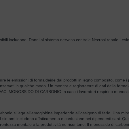
reversibili includono: Danni al sistema nervoso centrale Necrosi renale Le
rre le emissioni di formaldeide dai prodotti in legno composito, come i p
o conservati in qualche modo. Un monitor e registratore di dati della for
mi HVAC. MONOSSIDO DI CARBONIO In caso i lavoratori respirino monossi
 carbonio si lega all'emoglobina impedendo all'ossigeno di farlo. Una m
li. I sintomi includono affaticamento e confusione nei dipendenti sani. Que
 prontezza mentale e la produttività ne risentono. Il monossido di carbo