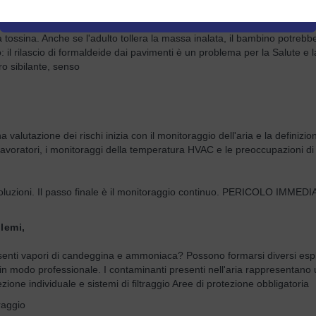
 dei rischi inizia
, ad esempio. Tuttavia, possono portare a casa queste sostanze chimiche, 
a tossina. Anche se l'adulto tollera la massa inalata, il bambino potrebbe
 il rilascio di formaldeide dai pavimenti è un problema per la Salute e la
o sibilante, senso
una valutazione dei rischi inizia con il monitoraggio dell'aria e la definiz
ei lavoratori, i monitoraggi della temperatura HVAC e le preoccupazioni di
e soluzioni. Il passo finale è il monitoraggio continuo. PERICOLO IMM
lemi,
enti vapori di candeggina e ammoniaca? Possono formarsi diversi esplosi
modo professionale. I contaminanti presenti nell'aria rappresentano una 
ione individuale e sistemi di filtraggio Aree di protezione obbligatoria
raggio