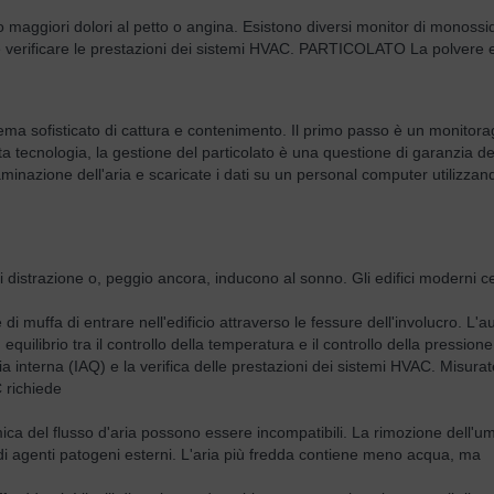
o maggiori dolori al petto o angina. Esistono diversi monitor di monossid
 verificare le prestazioni dei sistemi HVAC. PARTICOLATO La polvere e i
istema sofisticato di cattura e contenimento. Il primo passo è un monitorag
lta tecnologia, la gestione del particolato è una questione di garanzia dell
ontaminazione dell'aria e scaricate i dati su un personal computer ut
 di distrazione o, peggio ancora, inducono al sonno. Gli edifici moderni
e di muffa di entrare nell'edificio attraverso le fessure dell'involucro
ilibrio tra il controllo della temperatura e il controllo della pression
ia interna (IAQ) e la verifica delle prestazioni dei sistemi HVAC. Misura
C richiede
mica del flusso d'aria possono essere incompatibili. La rimozione dell'um
so di agenti patogeni esterni. L'aria più fredda contiene meno acqua, ma