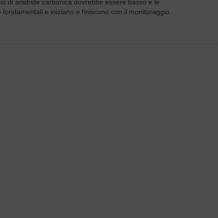
lascio di anidride carbonica dovrebbe essere basso e le
 fondamentali e iniziano e finiscono con il monitoraggio.