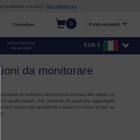
o un problema o un bug?
Segnalatelo qui.
0
Il mio account
Contattaci
Informazioni
EUR €
Aziendali
zioni da monitorare
 monossido di carbonio che possono nuocere alla salute. Le
no in quello spazio. Ora, partendo da quell'aria, aggiungete
diventare ancora più sgradevole e tossica in breve tempo, se
no