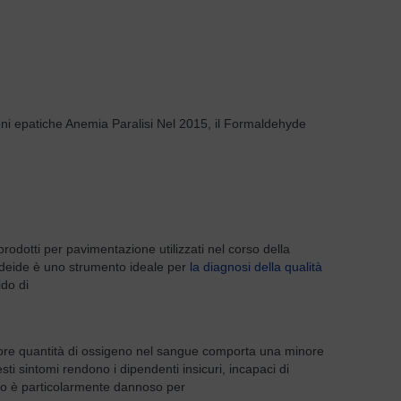
sioni epatiche Anemia Paralisi Nel 2015, il Formaldehyde
rodotti per pavimentazione utilizzati nel corso della
maldeide è uno strumento ideale per
la diagnosi della qualità
do di
inore quantità di ossigeno nel sangue comporta una minore
sti sintomi rendono i dipendenti insicuri, incapaci di
nio è particolarmente dannoso per