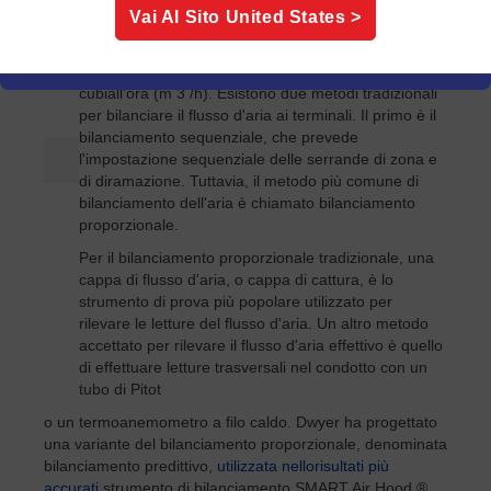
distribuzione è necessario per dirigere correttamente
Vai Al Sito
United States
>
il flusso d'aria al fine di ottimizzare la progettazione
del sistema. Le portate vengono testate, regolate e
bilanciate in piedi cubi al minuto (CFM) o metri
cubi
all'ora (m 3 /h). Esistono due metodi tradizionali
per bilanciare il flusso d'aria ai terminali. Il primo è il
bilanciamento sequenziale, che prevede
l'impostazione sequenziale delle serrande di zona e
di diramazione. Tuttavia, il metodo più comune di
bilanciamento dell'aria è chiamato bilanciamento
proporzionale.
Per il bilanciamento proporzionale tradizionale, una
cappa di flusso d'aria, o cappa di cattura, è lo
strumento di prova più popolare utilizzato per
rilevare le letture del flusso d'aria. Un altro metodo
accettato per rilevare il flusso d'aria effettivo è quello
di effettuare letture trasversali nel condotto con un
tubo di Pitot
o un termoanemometro a filo caldo. Dwyer ha progettato
una variante del bilanciamento proporzionale, denominata
bilanciamento predittivo,
utilizzata nello
risultati più
accurati
strumento di bilanciamento SMART Air Hood ®