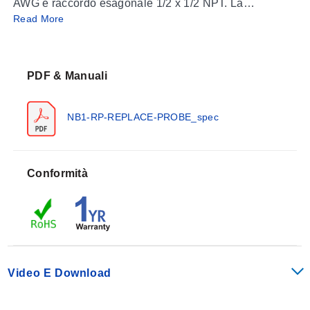
AWG e raccordo esagonale 1/2 x 1/2 NPT. La
Read More
lunghezza della sonda include 1/2" di filettatura del
raccordo esagonale. Dimensioni convenienti elencate
nella casella "To Order" oppure utilizzare il
Costruttore
di Codici Articolo
qui sotto.
PDF & Manuali
Visualizza le tabelle di Precisione del Termocoppia e
NB1-RP-REPLACE-PROBE_spec
Codice Colore
Conformità
Video E Download