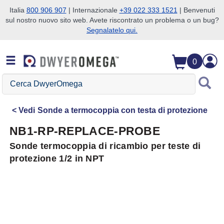
Italia
800 906 907
| Internazionale
+39 022 333 1521
| Benvenuti
sul nostro nuovo sito web. Avete riscontrato un problema o un bug?
Salta alla ricerca
Salta al contenuto principale
Salta alla navigazione
Segnalatelo qui.
0
Cerca
DwyerOmega
Vedi
Sonde a termocoppia con testa di protezione
NB1-RP-REPLACE-PROBE
Sonde termocoppia di ricambio per teste di
protezione 1/2 in NPT