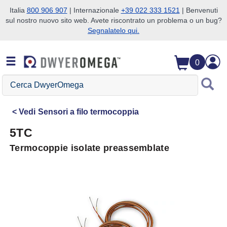
Italia
800 906 907
| Internazionale
+39 022 333 1521
| Benvenuti
sul nostro nuovo sito web. Avete riscontrato un problema o un bug?
Salta alla ricerca
Salta al contenuto principale
Salta alla navigazione
Segnalatelo qui.
0
Cerca
DwyerOmega
Vedi
Sensori a filo termocoppia
5TC
Termocoppie isolate preassemblate