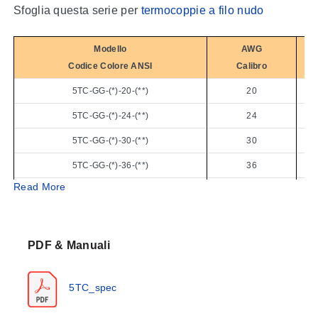
Sfoglia questa serie per
termocoppie a filo nudo
Modello
AWG
Codice Colore ANSI
Calibro
5TC-GG-(*)-20-(**)
20
5TC-GG-(*)-24-(**)
24
5TC-GG-(*)-30-(**)
30
5TC-GG-(*)-36-(**)
36
Read More
5TC-TT-(*)-20-(**)
20
5TC-TT-(*)-24-(**)
24
5TC-TT-(*)-30-(**)
30
PDF & Manuali
5TC-TT-(*)-36-(**)
36
5TC_spec
5TC-TT-(*)-40-(**)
40
5TC-KK-(*)-20-(**)
20