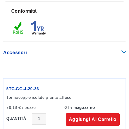
5TC-KK-(*)-24-(**)
24
Conformità
5TC-KK-(*)-30-(**)
30
* Inserire calibrazione J, K, T o E.
**Specificare la lunghezza, inserire "36" per 1 m o "72"
per 2 m di lunghezza.
Accessori
Scopri di più sulle
termocoppie
!
Visualizza le tabelle di precisione e codice colore
delle termocoppie
5TC-GG-J-20-36
Termocoppie isolate pronte all'uso
79,18 € / pezzo
0 In magazzino
QUANTITÀ
Aggiungi Al Carrello