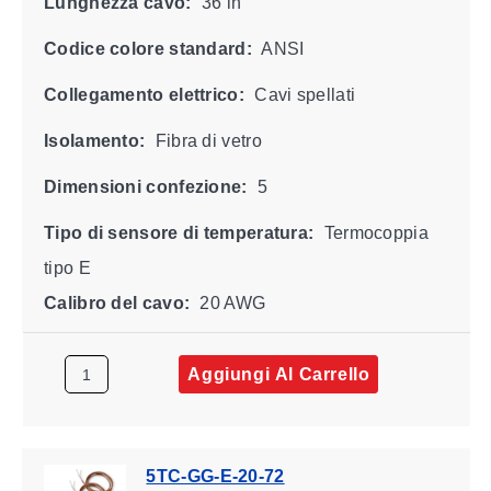
Lunghezza cavo:
36 in
Codice colore standard:
ANSI
Collegamento elettrico:
Cavi spellati
Isolamento:
Fibra di vetro
Dimensioni confezione:
5
Tipo di sensore di temperatura:
Termocoppia
tipo E
Calibro del cavo:
20 AWG
Aggiungi Al Carrello
5TC-GG-E-20-72