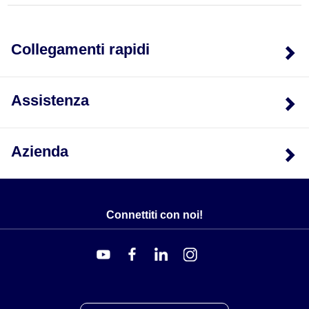
l'impugnatura OMEGA HDX oppure può essere
collegata a una presa standard a 3 poli e montata
permanentemente con raccordi a compressione
Collegamenti rapidi
OMEGALOK.
Assistenza
Azienda
Connettiti con noi!