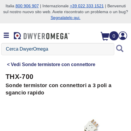
Italia
800 906 907
| Internazionale
+39 022 333 1521
| Benvenuti
sul nostro nuovo sito web. Avete riscontrato un problema o un bug?
Salta alla ricerca
Salta al contenuto principale
Salta alla navigazione
Segnalatelo qui.
0
Cerca
DwyerOmega
Vedi
Sonde termistore con connettore
THX-700
Sonde termistor con connettori a 3 poli a
sgancio rapido