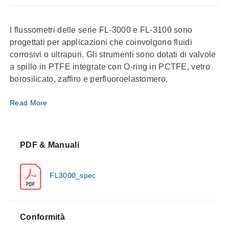
I flussometri delle serie FL-3000 e FL-3100 sono
progettati per applicazioni che coinvolgono fluidi
corrosivi o ultrapuri. Gli strumenti sono dotati di valvole
a spillo in PTFE integrate con O-ring in PCTFE, vetro
borosilicato, zaffiro e perfluoroelastomero.
Read More
Il design speciale della scala, in cui una linea verticale
percorre tutta la lunghezza della scala e interseca le
divisioni orizzontali, riduce il parallasse e
l’affaticamento visivo, garantendo così letture di alta
PDF & Manuali
precisione. La protezione frontale in resina di
policarbonato funge anche da lente d’ingrandimento,
FL3000_spec
rendendo questi flussometri ad area variabile molto più
facili da leggere rispetto ai modelli industriali standard.
SPECIFICHE
Conformità
Precisione:
± 2% FS (± 5% FS per i modelli FL-