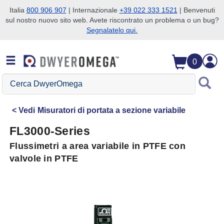
Italia
800 906 907
| Internazionale
+39 022 333 1521
| Benvenuti
sul nostro nuovo sito web. Avete riscontrato un problema o un bug?
Salta alla ricerca
Salta al contenuto principale
Salta alla navigazione
Segnalatelo qui.
0
Cerca
DwyerOmega
Vedi
Misuratori di portata a sezione variabile
FL3000-Series
Flussimetri a area variabile in PTFE con
valvole in PTFE