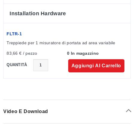
FL-3010SA
2
Installation Hardware
FL-3051SA
1
FL-3092SA
1
FLTR-1
FL-3088SA
2
Treppiede per 1 misuratore di portata ad area variabile
FL-3096SA
8
83,66 € / pezzo
0 In magazzino
FL-3063SA
28
QUANTITÀ
Aggiungi Al Carrello
*La portata minima è il 10% della portata massima
indicata.
Video E Download