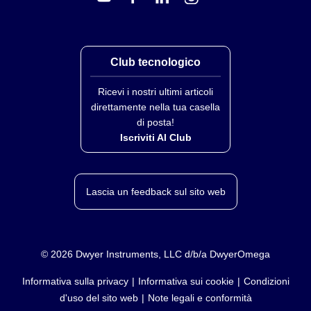
Isolata, ritrasmissione 0 a 10 Vdc o 0 a 20 mA, 500 ?
max (solo uscita 1). Precisione ± 1% del FS se
soddisfatte le seguenti condizioni.
1) L’ingresso non è scalato sotto l’1% del FS ingresso
Club tecnologico
2) L’uscita analogica non è scalata sotto il 3% del FS
Ricevi i nostri ultimi articoli
uscita
direttamente nella tua casella
Generale
di posta!
Alimentazione:
90 a 240 Vac, 50 a 60 Hz
Iscriviti Al Club
Nota:
Cavi di alimentazione per funzionamento a 120
Vac disponibili. Vedere † œAccessori.† 
Lascia un feedback sul sito web
©
2026
Dwyer Instruments, LLC d/b/a DwyerOmega
Informativa sulla privacy
Informativa sui cookie
Condizioni
d'uso del sito web
Note legali e conformità