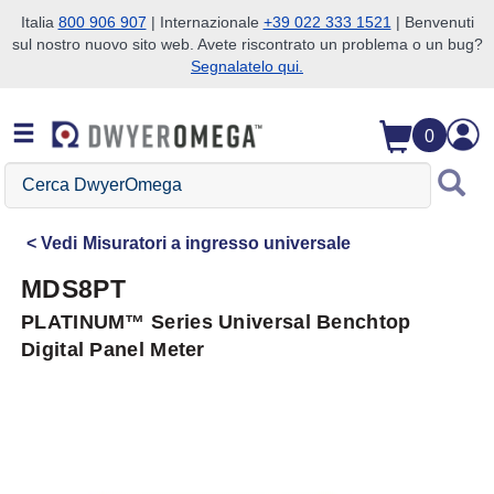
Italia
800 906 907
| Internazionale
+39 022 333 1521
| Benvenuti
sul nostro nuovo sito web. Avete riscontrato un problema o un bug?
Salta alla ricerca
Salta al contenuto principale
Salta alla navigazione
Segnalatelo qui.
0
Cerca
DwyerOmega
Vedi
Misuratori a ingresso universale
MDS8PT
PLATINUM™ Series Universal Benchtop
Digital Panel Meter