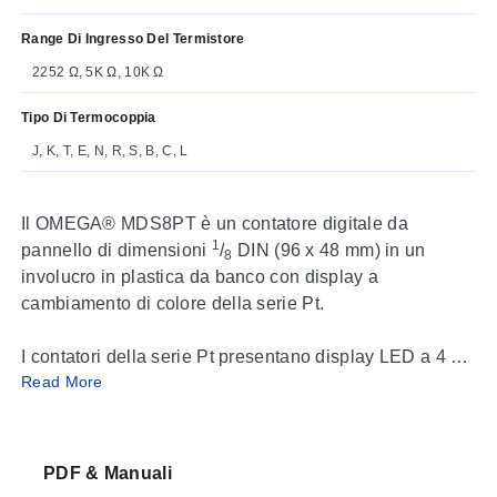
Range Di Ingresso Del Termistore
2252 Ω, 5K Ω, 10K Ω
Tipo Di Termocoppia
J, K, T, E, N, R, S, B, C, L
Il OMEGA® MDS8PT è un contatore digitale da
1
pannello di dimensioni
/
DIN (96 x 48 mm) in un
8
involucro in plastica da banco con display a
cambiamento di colore della serie Pt.
I contatori della serie Pt presentano display LED a 4 o
Read More
6 cifre programmabili per cambiare colore tra
VERDE
,
AMBRATO
e
ROSSO
a qualsiasi punto di set-point o
allarme. Altre opzioni includono uscita analogica
®
programmabile isolata, comunicazioni seriali, Modbus
PDF & Manuali
ed Ethernet. Lo strumento universale per temperatura e