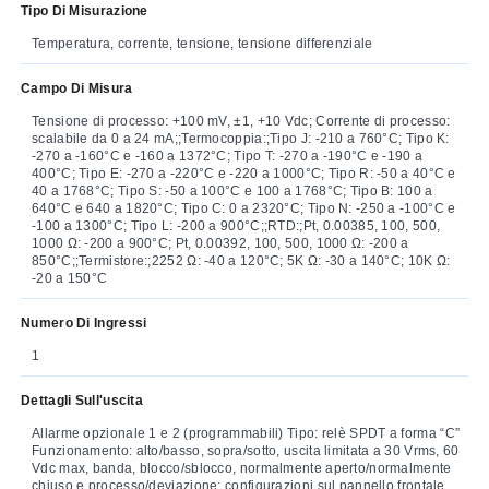
Tipo Di Misurazione
Temperatura, corrente, tensione, tensione differenziale
Campo Di Misura
Tensione di processo: +100 mV, ±1, +10 Vdc; Corrente di processo:
scalabile da 0 a 24 mA;;Termocoppia:;Tipo J: -210 a 760°C; Tipo K:
-270 a -160°C e -160 a 1372°C; Tipo T: -270 a -190°C e -190 a
400°C; Tipo E: -270 a -220°C e -220 a 1000°C; Tipo R: -50 a 40°C e
40 a 1768°C; Tipo S: -50 a 100°C e 100 a 1768°C; Tipo B: 100 a
640°C e 640 a 1820°C; Tipo C: 0 a 2320°C; Tipo N: -250 a -100°C e
-100 a 1300°C; Tipo L: -200 a 900°C;;RTD:;Pt, 0.00385, 100, 500,
1000 Ω: -200 a 900°C; Pt, 0.00392, 100, 500, 1000 Ω: -200 a
850°C;;Termistore:;2252 Ω: -40 a 120°C; 5K Ω: -30 a 140°C; 10K Ω:
-20 a 150°C
Numero Di Ingressi
1
Dettagli Sull'uscita
Allarme opzionale 1 e 2 (programmabili) Tipo: relè SPDT a forma “C”
Funzionamento: alto/basso, sopra/sotto, uscita limitata a 30 Vrms, 60
Vdc max, banda, blocco/sblocco, normalmente aperto/normalmente
chiuso e processo/deviazione; configurazioni sul pannello frontale