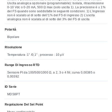
Uscita analogica opzionale (programmabile): Isolata, ritrasmissione
0-10 Vdc o 0-20 mA, 500 Ω max (solo uscita 1). La precisione è ± 1%
del FS quando sono soddisfatte le seguenti condizioni. 1) L’ingresso
non è scalato al di sotto dell’1% del FS di ingresso 2) L’uscita
analogica non è scalata al di sotto del 3% del FS di uscita
Polarità
Bipolare
Risoluzione
Temperatura :1° /0,1° ; processo : 10 µV
Range Di Ingresso RTD
Sensore Pt da 100/500/1000 Ω, a 2, 3 o 4 fili; curva 0,00385 o
0,00392
ID Serie
MDS8PT
Regolazione Del Set Point
Menu configurabile