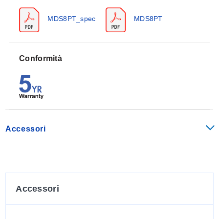
processo gestisce 10 tipi comuni di termocoppie,
MDS8PT_spec
MDS8PT
termistori, più RTD e diversi intervalli di tensione e
corrente (DC) di processo.
Specifiche
Conformità
Ingressi universali a canale singolo
Precisione:
Vedere tabella per dettagli
Risoluzione:
1 °/0,1 °; 10 µV processo
Stabilità della temperatura:
RTD:
0,04 °C/ °C
Termocoppia a 25 °C (77 °F):
0,05 °C/ °C
Accessori
(compensazione giunzione fredda)
Processo:
50 ppm/ °C
CMRR:
120 dB
Conversione A/D:
sigma-delta a 24 bit
Filtro digitale:
Programmabile
Accessori
Display:
LED a 4 o 6 cifre, 9 segmenti, 21 mm (0,83")
VERDE
,
AMBRATO
e
ROSSO
colori programmabili per