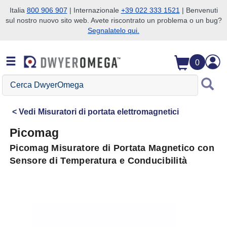
Italia
800 906 907
| Internazionale
+39 022 333 1521
| Benvenuti
sul nostro nuovo sito web. Avete riscontrato un problema o un bug?
Salta alla ricerca
Salta al contenuto principale
Salta alla navigazione
Segnalatelo qui.
0
Cerca
DwyerOmega
Vedi
Misuratori di portata elettromagnetici
Picomag
Picomag Misuratore di Portata Magnetico con
Sensore di Temperatura e Conducibilità