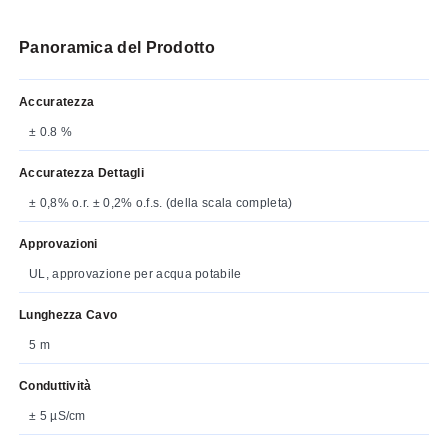
Panoramica del Prodotto
Accuratezza
± 0.8 %
Accuratezza Dettagli
± 0,8% o.r. ± 0,2% o.f.s. (della scala completa)
Approvazioni
UL, approvazione per acqua potabile
Lunghezza Cavo
5 m
Conduttività
± 5 µS/cm