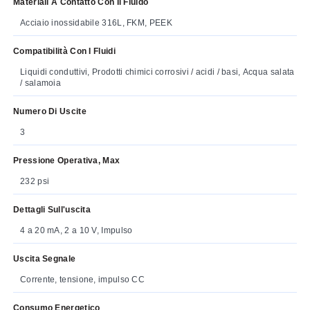
Materiali A Contatto Con Il Fluido
Acciaio inossidabile 316L, FKM, PEEK
Compatibilità Con I Fluidi
Liquidi conduttivi, Prodotti chimici corrosivi / acidi / basi, Acqua salata
/ salamoia
Numero Di Uscite
3
Pressione Operativa, Max
232 psi
Dettagli Sull'uscita
4 a 20 mA, 2 a 10 V, Impulso
Uscita Segnale
Corrente, tensione, impulso CC
Consumo Energetico