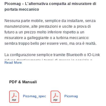
Picomag – L'alternativa compatta al misuratore di
portata meccanico
Nessuna parte mobile, semplice da installare, senza
manutenzione, alte prestazioni e uscite a prova di
futuro a un prezzo molto inferiore rispetto a un
misuratore a galleggiante o a turbina meccanico:
sembra troppo bello per essere vero, ma ora è realtà.
La configurazione semplice tramite Bluetooth o IO-Link
riduce drasticamente i tempi di messa in servizio e
Read More
l’installazione non potrebbe essere più facile. Un
ingombro fisico così piccolo rispetto alle offerte
convenzionali significa che puoi tenere in mano anche
PDF & Manuali
il misuratore da 2”.
Funziona con qualsiasi liquido a base d’acqua con
Picomag_spec
Picomag
conducibilità > 10uS/cm2 e senza costi aggiuntivi
misura temperatura e conducibilità, offrendo capacità di