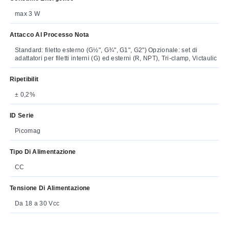
max 3 W
Attacco Al Processo Nota
Standard: filetto esterno (G½", G¾", G1", G2") Opzionale: set di
adattatori per filetti interni (G) ed esterni (R, NPT), Tri-clamp, Victaulic
Ripetibilit
± 0,2%
ID Serie
Picomag
Tipo Di Alimentazione
CC
Tensione Di Alimentazione
Da 18 a 30 Vcc