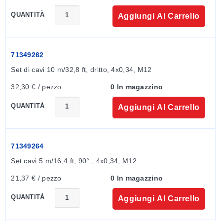
App SmartBlue: per una facile messa in servizio sul
QUANTITÀ
campo:
Aggiungi Al Carrello
L’app consente la configurazione oltre a un accesso
completo ai dati del dispositivo. La comunicazione con
71349262
il dispositivo avviene tramite Bluetooth su dispositivi
Set di cavi 10 m/32,8 ft, dritto, 4x0,34, M12
IOS e Android.
32,30 € / pezzo
0 In magazzino
Semplice e facile da navigare, permette un rapido
QUANTITÀ
Aggiungi Al Carrello
accesso alle funzioni del dispositivo e diagnostiche
Configurazione wireless/recupero dati per
configurazione delle uscite display, direzione del
flusso, unità, ecc.
71349264
Fino a 10 m di distanza, rendendo più semplici le
Set cavi 5 m/16,4 ft, 90° , 4x0,34, M12
installazioni difficili da valutare.
IO-Link per un’integrazione senza soluzione di
21,37 € / pezzo
0 In magazzino
continuità nel tuo impianto:
QUANTITÀ
Aggiungi Al Carrello
A un certo punto probabilmente penserai di acquisire