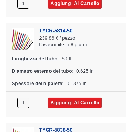
Aggiungi Al Carrello
TYGR-5814-50
239,86 € / pezzo
Disponibile
in 8 giorni
Lunghezza del tubo:
50 ft
Diametro esterno del tubo:
0.625 in
Spessore della parete:
0.1875 in
Aggiungi Al Carrello
TYGR-5838-50