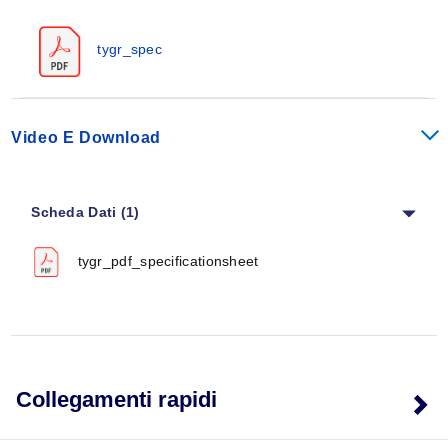
Densità relativa:
0,95
Resistenza alla trazione, psi:
3500
tygr_spec
Allungamento a rottura, %:
750
Temperatura di fragilità:
-57°C (-70°F)
Intervallo di temperatura di esercizio:
-54 a 82°C (-65
a 180°F)
Video E Download
I valori indicati sono tipici. Si consiglia di effettuare test
sul campo per determinare i valori effettivi per la vostra
Scheda Dati (1)
specifica applicazione.
Nota:
Contattare il reparto vendite per le opzioni di
tygr_pdf_specificationsheet
colore. Ordine minimo di 4000' per colori
personalizzati.
Collegamenti rapidi