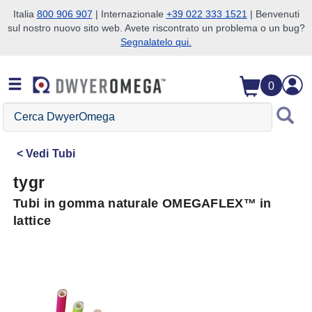
Italia
800 906 907
| Internazionale
+39 022 333 1521
| Benvenuti
sul nostro nuovo sito web. Avete riscontrato un problema o un bug?
Salta alla ricerca
Salta al contenuto principale
Salta alla navigazione
Segnalatelo qui.
0
Cerca
DwyerOmega
Vedi
Tubi
tygr
Tubi in gomma naturale OMEGAFLEX™ in
lattice