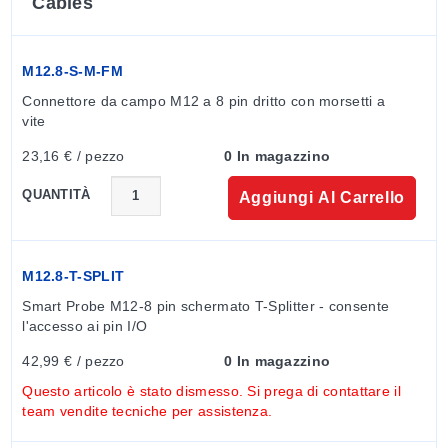
Cables
Modularità dell'Interfaccia Smart
M12.8-S-M-FM
Personalizza il tuo ecosistema Omega Link con
Connettore da campo M12 a 8 pin dritto con morsetti a 
vite
interfacce Smart modulari che collegano e trasmettono i
dati dalla tua sonda intelligente al cloud Omega Link.
23,16 € / pezzo
0 In magazzino
QUANTITÀ
Aggiungi Al Carrello
M12.8-T-SPLIT
Smart Probe M12-8 pin schermato T-Splitter - consente 
l'accesso ai pin I/O
42,99 € / pezzo
0 In magazzino
Questo articolo è stato dismesso. Si prega di contattare il
team vendite tecniche per assistenza.