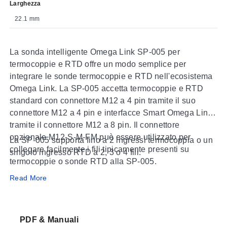
Larghezza
22.1 mm
La sonda intelligente Omega Link SP-005 per
termocoppie e RTD offre un modo semplice per
integrare le sonde termocoppie e RTD nell'ecosistema
Omega Link. La SP-005 accetta termocoppie e RTD
standard con connettore M12 a 4 pin tramite il suo
connettore M12 a 4 pin e interfacce Smart Omega Link
tramite il connettore M12 a 8 pin. Il connettore
opzionale M12-S-M-FM può essere utilizzato per
La SP-005 supporta fino a 2 ingressi termocoppia o un
collegare facilmente i fili tipicamente presenti su
singolo ingresso RTD a 2, 3 o 4 fili.
termocoppie o sonde RTD alla SP-005.
Read More
Configurazione Intuitiva
Configura la tua sonda intelligente Omega Link
utilizzando l'interfaccia di configurazione intuitiva di
PDF & Manuali