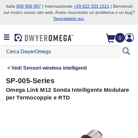
Italia
800 906 907
| Internazionale
+39 022 333 1521
| Benvenuti
sul nostro nuovo sito web. Avete riscontrato un problema o un bug?
Salta alla ricerca
Salta al contenuto principale
Salta alla navigazione
Segnalatelo qui.
0
Cerca
DwyerOmega
Vedi
Sensori wireless intelligenti
SP-005-Series
Omega Link M12 Sonda Intelligente Modulare
per Termocoppie e RTD