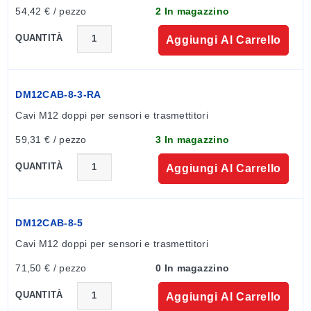
dati quando ne hai bisogno, ovunque tu sia.
54,42 € / pezzo
2 In magazzino
L'interfaccia cloud intuitiva permette di monitorare e
QUANTITÀ
Aggiungi Al Carrello
memorizzare i dati, impostare allarmi e avvisi e fornisce
informazioni sull’attività del dispositivo. Visita il sito
web OMEGA per maggiori dettagli.
DM12CAB-8-3-RA
Cavi M12 doppi per sensori e trasmettitori
59,31 € / pezzo
3 In magazzino
QUANTITÀ
Aggiungi Al Carrello
DM12CAB-8-5
Cavi M12 doppi per sensori e trasmettitori
71,50 € / pezzo
0 In magazzino
QUANTITÀ
Aggiungi Al Carrello