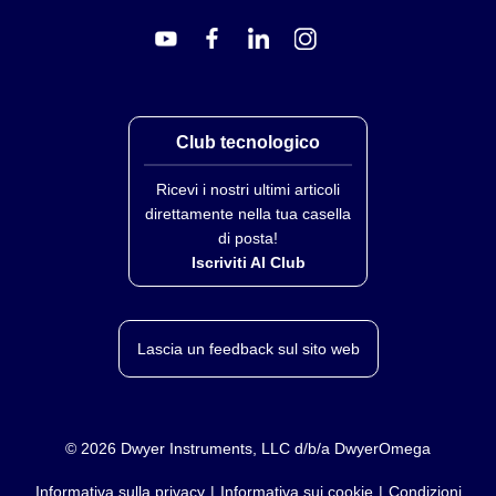
AMBIENTALI
Temperatura di esercizio:
-40 a 85℃ (-40 a 185℉)
Classe di protezione:
IP67 quando connesso
Club tecnologico
MECCANICHE
Ricevi i nostri ultimi articoli
Dimensioni:
22.1 mm L x 96.7 mm P (0.87” x 3.80”)
direttamente nella tua casella
esclusi i supporti di montaggio
di posta!
Iscriviti Al Club
GENERALI
Certificazioni:
CE, EMC 2014/30/EU, LVD 2014/35/EU
Lascia un feedback sul sito web
Compatibilità:
Compatibile con OEG, software di
configurazione SYNC, Omega Link Cloud e reti
Modbus
©
2026
Dwyer Instruments, LLC d/b/a DwyerOmega
Informativa sulla privacy
Informativa sui cookie
Condizioni